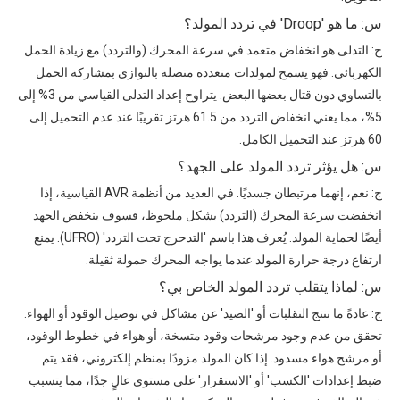
س: ما هو 'Droop' في تردد المولد؟
ج: التدلى هو انخفاض متعمد في سرعة المحرك (والتردد) مع زيادة الحمل
الكهربائي. فهو يسمح لمولدات متعددة متصلة بالتوازي بمشاركة الحمل
بالتساوي دون قتال بعضها البعض. يتراوح إعداد التدلى القياسي من 3% إلى
5%، مما يعني انخفاض التردد من 61.5 هرتز تقريبًا عند عدم التحميل إلى
60 هرتز عند التحميل الكامل.
س: هل يؤثر تردد المولد على الجهد؟
ج: نعم، إنهما مرتبطان جسديًا. في العديد من أنظمة AVR القياسية، إذا
انخفضت سرعة المحرك (التردد) بشكل ملحوظ، فسوف ينخفض ​​الجهد
أيضًا لحماية المولد. يُعرف هذا باسم 'التدحرج تحت التردد' (UFRO). يمنع
ارتفاع درجة حرارة المولد عندما يواجه المحرك حمولة ثقيلة.
س: لماذا يتقلب تردد المولد الخاص بي؟
ج: عادةً ما تنتج التقلبات أو 'الصيد' عن مشاكل في توصيل الوقود أو الهواء.
تحقق من عدم وجود مرشحات وقود متسخة، أو هواء في خطوط الوقود،
أو مرشح هواء مسدود. إذا كان المولد مزودًا بمنظم إلكتروني، فقد يتم
ضبط إعدادات 'الكسب' أو 'الاستقرار' على مستوى عالٍ جدًا، مما يتسبب