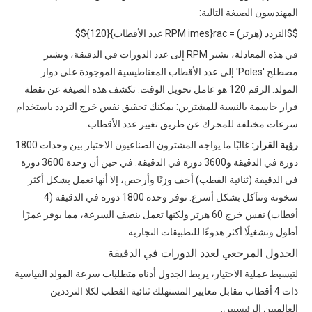
المهندسون الصيغة التالية:
$$التردد (هرتز) = rac{RPM imes عدد الأقطاب}{120}$$
في هذه المعادلة، يشير RPM إلى عدد الدورات في الدقيقة، ويشير
مصطلح 'Poles' إلى عدد الأقطاب المغناطيسية الموجودة على دوار
المولد. الرقم 120 هو عامل تحويل الوقت. تكشف هذه الصيغة عن نقطة
قرار حاسمة بالنسبة للمشترين: يمكنك تحقيق نفس خرج التردد باستخدام
سرعات مختلفة للمحرك عن طريق تغيير عدد الأقطاب.
رؤية القرار:
غالبًا ما يواجه المشترون الصناعيون الاختيار بين وحدات 1800
دورة في الدقيقة و3600 دورة في الدقيقة. في حين أن وحدة 3600 دورة
في الدقيقة (ثنائية القطب) أخف وزنًا وأرخص، إلا أنها تعمل بشكل أكثر
سخونة وتتآكل بشكل أسرع. توفر وحدة 1800 دورة في الدقيقة (4
أقطاب) نفس خرج 60 هرتز ولكنها تعمل بنصف السرعة، مما يوفر عمرًا
أطول وتشغيلًا أكثر هدوءًا للتطبيقات التجارية.
الجدول المرجعي لعدد الدورات في الدقيقة
لتبسيط عملية الاختيار، يربط الجدول أدناه متطلبات
سرعة المولد القياسية
ذات 4 أقطاب
مقابل معايير المستهلك ثنائية القطب لكلا الترددين
العالميين الرئيسيين.