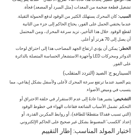
تشغيل قطعة ضخمة من المعدات (مثل المبرد أو المصعد) فجأة.
السبب:
كان المحرك يستهلك الكثير من الوقود لدفع الحمولة الثقيلة.
عندما يختفي الحمل على الفور، يحتاج الحاكم إلى جزء من الثانية
لقطع الوقود. خلال هذا التأخير، تزيد سرعة المحرك، ومن المحتمل
أن يصل إلى 70 هرتز أو أعلى.
الخطر:
يمكن أن يؤدي ارتفاع الجهد المصاحب هذا إلى احتراق لوحات
الدوائر ومحركات LED وأجهزة الاستشعار الحساسة المتصلة بالدائرة
على الفور.
السيناريو ج: الصيد (التردد المتقلب)
يتم الصيد عندما ترتفع سرعة المحرك لأعلى ولأسفل بشكل إيقاعي، مما
يتسبب في وميض الأضواء.
التشخيص:
يشير هذا عادةً إلى عدم الاستقرار في حلقة الاحتراق أو
التحكم. تشمل الأسباب الشائعة فقاعات الهواء في خطوط الوقود
(التي تسبب فقدانًا متقطعًا للطاقة)، ​​أو روابط المكربن ​​​​القذرة، أو
إعداد 'الكسب' المضبوط بشكل غير صحيح على الحاكم الإلكتروني.
اختيار المولد المناسب: إطار التقييم