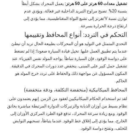
تشغيل معدات 60 هرتز على 50 هرتز:
يعمل المحرك بشكل أبطأ
بنسبة 20%. تصبح مراوح التبريد الداخلية غير فعالة، ويؤدي عدم
توازن نسبة V/هرتز إلى تشبع النواة المغناطيسية، مما يؤدي إلى
ارتفاع درجة الحرارة بسرعة.
التحكم في التردد: أنواع المحافظ وتقييمها
التحدي المتمثل في التوليد هو أن المحركات بطبيعة الحال تريد أن تبطئ
عندما يتم تطبيق العمل عليها. تخيل قيادة السيارة صعودا؛ إذا لم تضغط
على دواسة الوقود، فإن السيارة تتباطأ. يواجه المولد نفس الفيزياء. عند
تشغيل حمل كبير على المبنى، ينخفض ​​عدد دورات المحرك في الدقيقة.
المكون المسؤول عن مواجهة ذلك والحفاظ على تردد خرج المولد هو
الحاكم.
المحافظ الميكانيكية (منخفضة التكلفة، ودقة منخفضة)
لقد تم استخدام الحكام الميكانيكيين لعقود من الزمن. إنهم يعتمدون على
نظام بسيط من أوزان الذبابة والزنبركات الدوارة المرتبطة مباشرة بخانق
الوقود. ومع زيادة سرعة المحرك، تدفع قوة الطرد المركزي الأوزان إلى
الخارج، مما يؤدي إلى إغلاق خط الوقود. عندما يتباطأ، تسحبهم النوابض
للخلف، وتفتح دواسة الوقود.