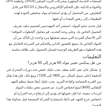
للمنشآت الحديثة المجهزة بمحركات التردد المتغير (VFDs)، وأنظمة UPS،
والخوادم الذكية، فإن التحكم الإلكتروني والامتثال لـ ISO G3 غير قابل
للتفاوض. من المحتمل أن يؤدي استخدام مولد منخفض الجودة لهذه
التطبيقات إلى رفض المعدات أو تلفها.
قبل تحديد حجم المولد، استشر أحد المهندسين لتصميم ملف تعريف
التحميل الخاص بك. وعلى وجه التحديد، قم بتحليل 'الخطوات المؤقتة' -
أكبر الأحمال الفردية التي سيتم تشغيلها مرة واحدة. إن التأكد من أن
المولد الخاص بك يتمتع بالقصور الذاتي والتحكم في السرعة للتعامل مع
هذه الخطوات هو الطريقة الوحيدة لضمان الحصول على طاقة سلسة.
التعليمات
س: هل يمكنني تغيير مولد 60 هرتز إلى 50 هرتز؟
ج: بشكل عام، نعم، لكنه معقد. يجب عليك خفض عدد دورات المحرك في
الدقيقة (على سبيل المثال، من 1800 إلى 1500). ومع ذلك، فإن هذا يقلل
من القدرة الحصانية وكفاءة التبريد. يجب عليك أيضًا ضبط منظم الجهد
التلقائي (AVR) لمنع انخفاض التردد. تم تحسين بعض ملفات المولد
لترددات معينة، لذا فإن تحويلها قد يؤدي إلى ارتفاع درجة الحرارة أو
انخفاض خرج الجهد. قم دائمًا باستشارة الشركة المصنعة قبل محاولة هذا
التحويل.