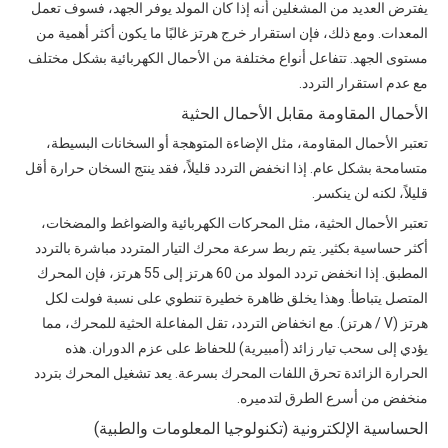
يفترض العديد من المشغلين أنه إذا كان المولد يوفر الجهد، فسوف تعمل
المعدات. ومع ذلك، فإن استقرار خرج هرتز غالبًا ما يكون أكثر أهمية من
مستوى الجهد. تتفاعل أنواع مختلفة من الأحمال الكهربائية بشكل مختلف
مع عدم استقرار التردد.
الأحمال المقاومة مقابل الأحمال الحثية
تعتبر الأحمال المقاومة، مثل الإضاءة المتوهجة أو السخانات البسيطة،
متسامحة بشكل عام. إذا انخفض التردد قليلاً، فقد ينتج السخان حرارة أقل
قليلاً، لكنه لن ينكسر.
تعتبر الأحمال الحثية، مثل المحركات الكهربائية والضواغط والمضخات،
أكثر حساسية بكثير. يتم ربط سرعة محرك التيار المتردد مباشرة بالتردد
المطبق. إذا انخفض تردد المولد من 60 هرتز إلى 55 هرتز، فإن المحرك
المتصل يتباطأ. وهذا يخلق ظاهرة خطيرة تنطوي على نسبة فولت لكل
هرتز (V / هرتز). مع انخفاض التردد، تقل المفاعلة الحثية للمحرك، مما
يؤدي إلى سحب تيار زائد (أمبيرية) للحفاظ على عزم الدوران. هذه
الحرارة الزائدة تحرق اللفات المحرك بسرعة. يعد تشغيل المحرك بتردد
منخفض من أسرع الطرق لتدميره.
الحساسية الإلكترونية (تكنولوجيا المعلومات والطبية)