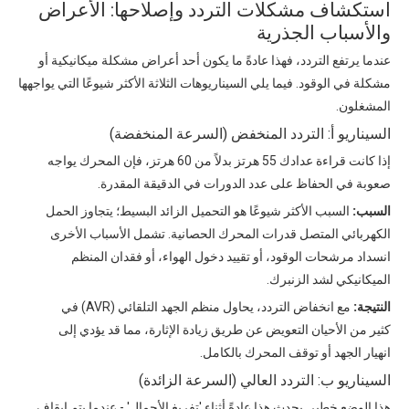
استكشاف مشكلات التردد وإصلاحها: الأعراض
والأسباب الجذرية
عندما يرتفع التردد، فهذا عادةً ما يكون أحد أعراض مشكلة ميكانيكية أو
مشكلة في الوقود. فيما يلي السيناريوهات الثلاثة الأكثر شيوعًا التي يواجهها
المشغلون.
السيناريو أ: التردد المنخفض (السرعة المنخفضة)
إذا كانت قراءة عدادك 55 هرتز بدلاً من 60 هرتز، فإن المحرك يواجه
صعوبة في الحفاظ على عدد الدورات في الدقيقة المقدرة.
السبب:
السبب الأكثر شيوعًا هو التحميل الزائد البسيط؛ يتجاوز الحمل
الكهربائي المتصل قدرات المحرك الحصانية. تشمل الأسباب الأخرى
انسداد مرشحات الوقود، أو تقييد دخول الهواء، أو فقدان المنظم
الميكانيكي لشد الزنبرك.
النتيجة:
مع انخفاض التردد، يحاول منظم الجهد التلقائي (AVR) في
كثير من الأحيان التعويض عن طريق زيادة الإثارة، مما قد يؤدي إلى
انهيار الجهد أو توقف المحرك بالكامل.
السيناريو ب: التردد العالي (السرعة الزائدة)
هذا الوضع خطير. يحدث هذا عادةً أثناء 'تفريغ الأحمال' - عندما يتم إيقاف