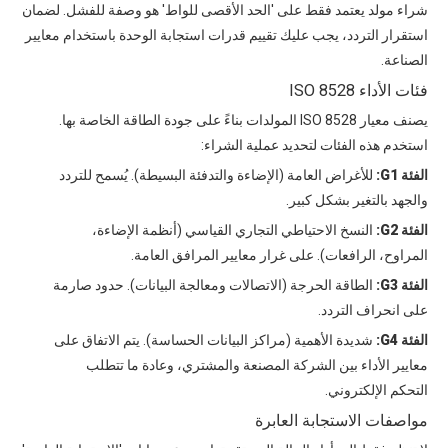
شراء مولد يعتمد فقط على 'الحد الأقصى للواط' هو وصفة للفشل. لضمان
استقرار التردد، يجب عليك تقييم قدرات استجابة الوحدة باستخدام معايير
الصناعة.
فئات الأداء ISO 8528
يصنف معيار ISO 8528 المولدات بناءً على جودة الطاقة الخاصة بها.
استخدم هذه الفئات لتحديد عملية الشراء:
الفئة G1:
للأغراض العامة (الإضاءة والتدفئة البسيطة). يُسمح للتردد
والجهد بالتغير بشكل كبير.
الفئة G2:
النسخ الاحتياطي التجاري القياسي (أنظمة الإضاءة،
المراوح، الرافعات). على غرار معايير المرافق العامة.
الفئة G3:
الطاقة الحرجة (الاتصالات ومعالجة البيانات). حدود صارمة
على انحراف التردد.
الفئة G4:
شديدة الأهمية (مراكز البيانات الحساسة). يتم الاتفاق على
معايير الأداء بين الشركة المصنعة والمشتري، وعادة ما تتطلب
التحكم الإلكتروني.
مواصفات الاستجابة العابرة