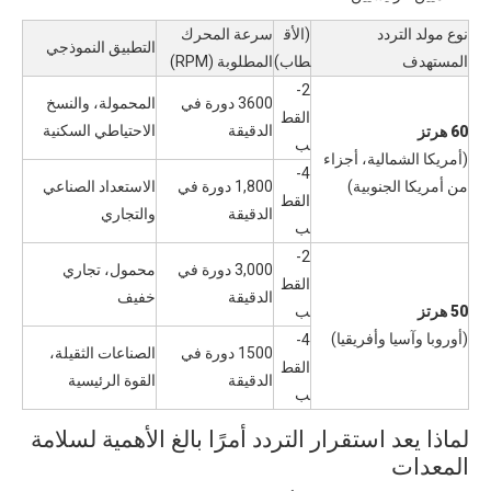
نوع مولد التردد
(الأق
سرعة المحرك
التطبيق النموذجي
المستهدف
طاب)
المطلوبة (RPM)
2-
3600 دورة في
المحمولة، والنسخ
القط
الدقيقة
الاحتياطي السكنية
60 هرتز
ب
(أمريكا الشمالية، أجزاء
4-
من أمريكا الجنوبية)
1,800 دورة في
الاستعداد الصناعي
القط
الدقيقة
والتجاري
ب
2-
3,000 دورة في
محمول، تجاري
القط
الدقيقة
خفيف
50 هرتز
ب
(أوروبا وآسيا وأفريقيا)
4-
1500 دورة في
الصناعات الثقيلة،
القط
الدقيقة
القوة الرئيسية
ب
لماذا يعد استقرار التردد أمرًا بالغ الأهمية لسلامة
المعدات