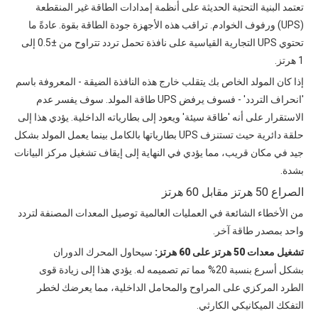
تعتمد البنية التحتية الحديثة على أنظمة إمدادات الطاقة غير المنقطعة
(UPS) ورفوف الخوادم. تراقب هذه الأجهزة جودة الطاقة بقوة. عادةً ما
تحتوي UPS التجارية القياسية على نافذة تحمل تردد تتراوح من ±0.5 إلى
1 هرتز.
إذا كان المولد الخاص بك يتقلب خارج هذه النافذة الضيقة - المعروفة باسم
'انحراف التردد' - فسوف يرفض UPS طاقة المولد. سوف يفسر عدم
الاستقرار على أنه 'طاقة سيئة' ويعود إلى بطارياته الداخلية. يؤدي هذا إلى
حلقة دائرية حيث تستنزف UPS بطارياتها بالكامل بينما يعمل المولد بشكل
جيد في مكان قريب، مما يؤدي في النهاية إلى إيقاف تشغيل مركز البيانات
بشدة.
الصراع 50 هرتز مقابل 60 هرتز
من الأخطاء الشائعة في العمليات العالمية توصيل المعدات المصنفة لتردد
واحد بمصدر طاقة آخر.
تشغيل معدات 50 هرتز على 60 هرتز:
سيحاول المحرك الدوران
بشكل أسرع بنسبة 20% مما تم تصميمه له. يؤدي هذا إلى زيادة قوى
الطرد المركزي على المراوح والمحامل الداخلية، مما يعرضك لخطر
التفكك الميكانيكي الكارثي.