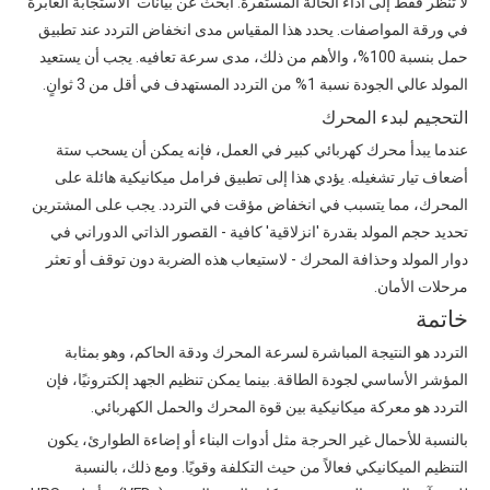
لا تنظر فقط إلى أداء الحالة المستقرة. ابحث عن بيانات 'الاستجابة العابرة'
في ورقة المواصفات. يحدد هذا المقياس مدى انخفاض التردد عند تطبيق
حمل بنسبة 100%، والأهم من ذلك، مدى سرعة تعافيه. يجب أن يستعيد
المولد عالي الجودة نسبة 1% من التردد المستهدف في أقل من 3 ثوانٍ.
التحجيم لبدء المحرك
عندما يبدأ محرك كهربائي كبير في العمل، فإنه يمكن أن يسحب ستة
أضعاف تيار تشغيله. يؤدي هذا إلى تطبيق فرامل ميكانيكية هائلة على
المحرك، مما يتسبب في انخفاض مؤقت في التردد. يجب على المشترين
تحديد حجم المولد بقدرة 'انزلاقية' كافية - القصور الذاتي الدوراني في
دوار المولد وحذافة المحرك - لاستيعاب هذه الضربة دون توقف أو تعثر
مرحلات الأمان.
خاتمة
التردد هو النتيجة المباشرة لسرعة المحرك ودقة الحاكم، وهو بمثابة
المؤشر الأساسي لجودة الطاقة. بينما يمكن تنظيم الجهد إلكترونيًا، فإن
التردد هو معركة ميكانيكية بين قوة المحرك والحمل الكهربائي.
بالنسبة للأحمال غير الحرجة مثل أدوات البناء أو إضاءة الطوارئ، يكون
التنظيم الميكانيكي فعالاً من حيث التكلفة وقويًا. ومع ذلك، بالنسبة