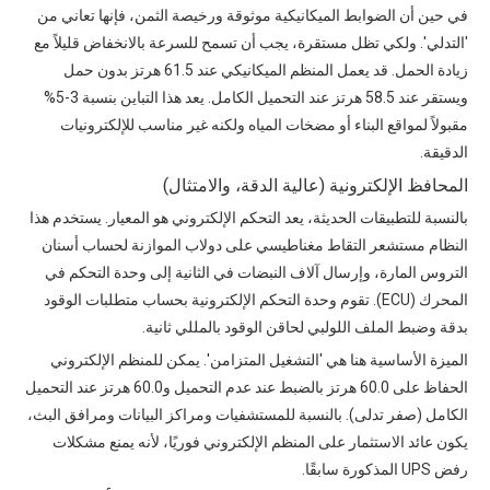
في حين أن الضوابط الميكانيكية موثوقة ورخيصة الثمن، فإنها تعاني من
'التدلي'. ولكي تظل مستقرة، يجب أن تسمح للسرعة بالانخفاض قليلاً مع
زيادة الحمل. قد يعمل المنظم الميكانيكي عند 61.5 هرتز بدون حمل
ويستقر عند 58.5 هرتز عند التحميل الكامل. يعد هذا التباين بنسبة 3-5%
مقبولاً لمواقع البناء أو مضخات المياه ولكنه غير مناسب للإلكترونيات
الدقيقة.
المحافظ الإلكترونية (عالية الدقة، والامتثال)
بالنسبة للتطبيقات الحديثة، يعد التحكم الإلكتروني هو المعيار. يستخدم هذا
النظام مستشعر التقاط مغناطيسي على دولاب الموازنة لحساب أسنان
التروس المارة، وإرسال آلاف النبضات في الثانية إلى وحدة التحكم في
المحرك (ECU). تقوم وحدة التحكم الإلكترونية بحساب متطلبات الوقود
بدقة وضبط الملف اللولبي لحاقن الوقود بالمللي ثانية.
الميزة الأساسية هنا هي 'التشغيل المتزامن'. يمكن للمنظم الإلكتروني
الحفاظ على 60.0 هرتز بالضبط عند عدم التحميل و60.0 هرتز عند التحميل
الكامل (صفر تدلى). بالنسبة للمستشفيات ومراكز البيانات ومرافق البث،
يكون عائد الاستثمار على المنظم الإلكتروني فوريًا، لأنه يمنع مشكلات
رفض UPS المذكورة سابقًا.