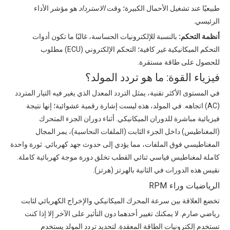
طبيعيًا عند تشغيل الأحمال الكبيرة؛ وقت
الاسترداد
هو مؤشر الأداء
الرئيسي.
أنظمة التحكم:
بالنسبة للإلكترونيات الحساسة، غالبًا ما تكون أدوات
التحكم الميكانيكية غير كافية؛ التحكم الإلكتروني (ECU) مطلوب
للحصول على طاقة مستقرة.
فيزياء القوة: ما هو تردد المولد؟
في المستوى الأكثر تقنية، يمثل التردد المعدل الذي يغير فيه التيار المتردد
(AC) اتجاهه. في المولد، هذه ليست إشارة رقمية عشوائية؛ إنها نتيجة
فيزيائية مباشرة للدوران الميكانيكي. أثناء دوران الجزء المتحرك
(المغناطيس) داخل الجزء الثابت (الملفات النحاسية)، يمر المجال
المغناطيسي فوق الملفات، مما يؤدي إلى حدوث جهد كهربائي. ثورة واحدة
كاملة لمغناطيس قياسي ثنائي القطب تخلق دورة موجة كهربائية كاملة.
نقيس هذه الدورات في الثانية بالهرتز (هرتز).
الرياضيات وراء RPM
تخضع العلاقة بين سرعة المحرك الميكانيكي والإخراج الكهربائي لثابت
رياضي صارم. لا يمكنك تغيير أحدهما دون التأثير على الآخر إلا إذا كنت
تستخدم إلكترونيات الطاقة المعقدة. لتحديد
تردد المولد
يستخدم