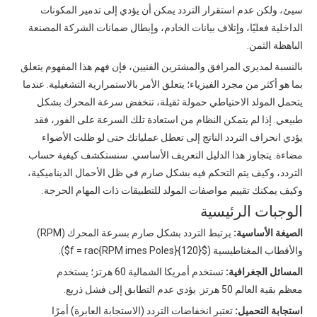
سيئ، ولكن عدم استقرار التردد يمكن أن يؤدي إلى تدمير المكونات
الداخلية فعليًا، وإتلاف بيانات الخادم، وإبطال ضمانات الشركة المصنعة
الباهظة الثمن.
بالنسبة لمديري المرافق والمشترين الفنيين، فإن فهم هذا المفهوم يتعلق
بما هو أكثر من مجرد الفيزياء؛ يتعلق الأمر بالاستمرارية التشغيلية. عندما
يتحمل المولد الاحتياطي حمولة ثقيلة، تنخفض سرعة المحرك بشكل
طبيعي. إذا لم يتمكن النظام من استعادة تلك السرعة على الفور، فقد
يؤدي انحراف التردد الناتج إلى تعطل عملياتك حتى لو ظلت الأضواء
مضاءة. يتجاوز هذا الدليل التعريف الأساسي. سنستكشف كيفية حساب
التردد، وكيف يتم التحكم فيه بشكل صارم في ظل الأحمال الديناميكية،
وكيف يمكنك تقييم مواصفات المولد للتطبيقات ذات المهام الحرجة.
الوجبات الرئيسية
الصيغة الأساسية:
يرتبط التردد بشكل صارم بسرعة المحرك (RPM)
والأقطاب المغناطيسية ($f = rac{RPM imes Poles}{120}$).
المسائل الجغرافية:
تستخدم أمريكا الشمالية 60 هرتز؛ يستخدم
معظم بقية العالم 50 هرتز. يؤدي عدم التطابق إلى فشل ذريع.
استجابة التحميل:
تعتبر انخفاضات التردد (الاستجابة العابرة) أمرًا