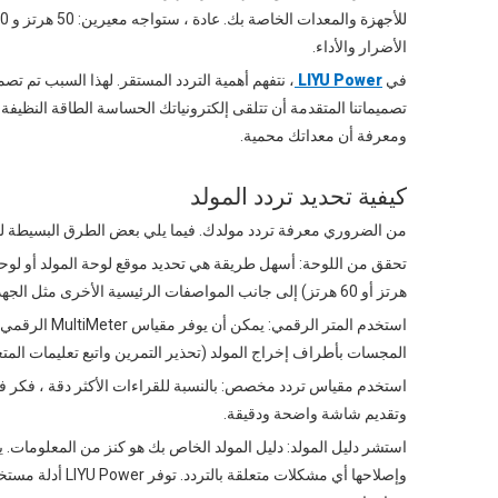
الأضرار والأداء.
في
LIYU Power
، نتفهم أهمية التردد المستقر. لهذا السبب تم 
تصميماتنا المتقدمة أن تتلقى إلكترونياتك الحساسة الطاقة النظيفة وا
ومعرفة أن معداتك محمية.
كيفية تحديد تردد المولد
من الضروري معرفة تردد مولدك. فيما يلي بعض الطرق البسيطة ل
هرتز أو 60 هرتز) إلى جانب المواصفات الرئيسية الأخرى مثل الجهد وإخراج الطاقة. ابحث عن صفيحة صغيرة عادة ما تكون مثبتة على إطار المولد.
استخدم المتر 
المجسات بأطراف إخراج المولد (تحذير التمرين واتبع تعليمات المتع
استخدم مقياس تردد مخصص: بالنسبة للقراءات الأكثر دقة ، فكر ف
وتقديم شاشة واضحة ودقيقة.
استشر دليل المولد: دليل المولد الخاص بك هو كنز من المعلومات
وإصلاحها أي مشكل