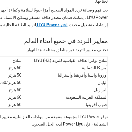
تحتاجها.
يعد فهم وصيانة تردد المولد الصحيح أمرًا حيويًا لسلامة وكفاءة أجه
LIYU Power ، يمكنك ضمان مصدر طاقة مستقر ويمكن الاعتما
إرشادات تشغيل محددة.
اختر LIYU Power
لتوليد الطاقة الخالية م
معايير التردد في جميع أنحاء العالم
تختلف معايير التردد عبر مناطق مختلفة. هذا انهيار:
نماذج تواتر الطاقة القياسية للتردد (HZ) LIYU
نماذج
أمريكا الشمالية
60 هرتز
أوروبا وآسيا وأفريقيا وأستراليا
50 هرتز
اليابان
50 هرتز/60 هرتز
البرازيل
60 هرتز
المملكة العربية السعودية
60 هرتز
جنوب أفريقيا
50 هرتز
الشمالية ، فإن Power Liyu لديه الحل الصحيح.