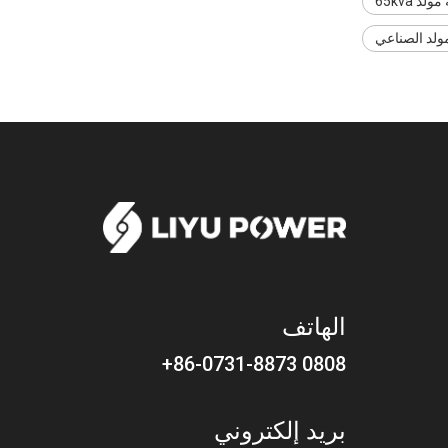
د 65kva
ولد الصناعي
الهاتف
0808 86-0731-8873+
بريد إلكتروني