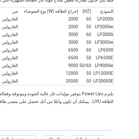
فيما يلي جدول مقارنة لبعض نماذج مولد غاز الطاقة الشهيرة التي تبر
النموذج
(HZ)
إخراج الطاقة (W) نوع الضوضاء
من
ن
LP2000i
60
2000
الغازولين
8
LP2000ie
50
2000
الغازولين
8
LP3000i
60
3000
الغازولين
0
LP3000ie
50
3000
الغازولين
0
LP6500
60
6500
الغازولين
5
LP6500E
50
6500
الغازولين
5
LP9000ie
50/60
9000
الغازولين
0
LP12000E
50
12000
الغازولين
2
LP20000E
50
20000
الغازولين
8
تلتزم Power Liyu بتوفير مولدات غاز عالية الجودة وموث
الطاقة LIYU ، يمكنك أن تكون واثقًا من أنك تحصل على مصدر طاقة يمكن الاعتماد عليه يوفر التردد المناسب لاحتياجاتك.