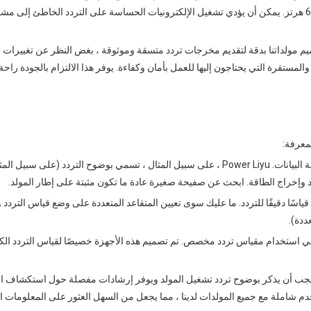
للأجهزة والمعدات الخاصة بك. عادة ، ستواجه معيرين: 50 هرتز و 60 هرتز. يمكن أن يؤدي تشغيل الإلكترونيات الحساسة على التردد الخاطئ 
تصميم مولداتنا بدقة لتقديم مخرجات تردد متسقة وموثوقة ، بغض النظر عن تغييرات
لمستقرة التي يحتاجون إليها للعمل بأمان وكفاءة. يوفر هذا الالتزام بالجودة راحة ا
معرفة:
الرقمي: يمكن أن يوفر مقياس MultiMeter الرقمي قياسًا دقيقًا للتردد. ما عليك سوى تعيين المتقاعد المتعددة على وضع قياس ال
ددة).
ي استخدام مقياس تردد مخصص. تم تصميم هذه الأجهزة خصيصًا لقياس التردد الك
. يجب أن يذكر بوضوح تردد تشغيل المولد ويوفر إرشادات مفصلة حول استكشاف ا
ات متعلقة بالتردد. توفر LIYU Power أدلة مستخدم شاملة مع جميع المولدات لدينا ، مما يجعل من السهل العثور على المعلومات