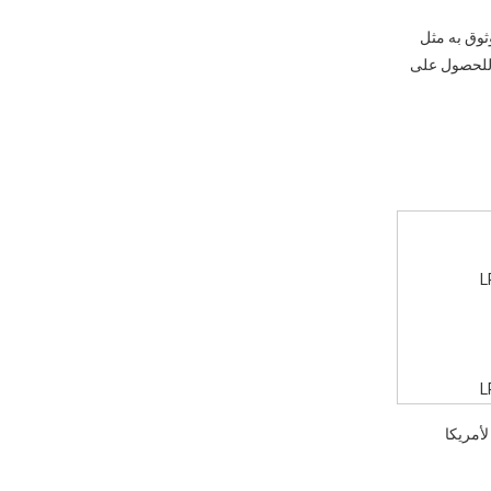
وثوق به مثل
بك للحصول على
L
L
تردد المختلفة هذه. سواء كنت بحاجة إلى مولد 50 هرتز لأوروبا أو نموذج 60 هرتز لأمريكا