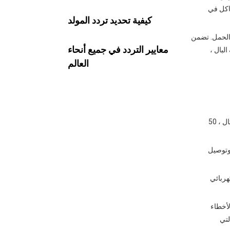
إلى مشاكل في
كيفية تحديد تردد المولد
 الحمل. تضمن
معايير التردد في جميع أنحاء
لبال ،
العالم
لماذا يهم التردد لمعداتك
هل أنت مستعد للعثور على
حل الطاقة الخاص بك؟
تحقق من اللوحة: أسهل طريقة هي تحديد موقع لوحة المولد أو لوحة البيانات. Power Liyu ، على سبيل المثال ، تسمي بوضوح التردد (على سبيل المثال ، 50
تردد وتوصيل
هربائي
لأخطاء
 التي