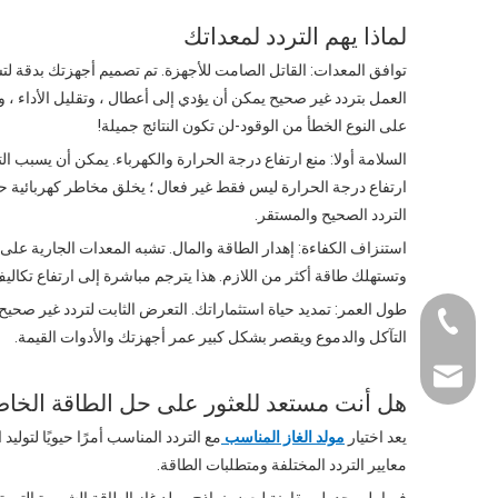
لماذا يهم التردد لمعداتك
العمل بتردد غير صحيح يمكن أن يؤدي إلى أعطال ، وتقليل الأداء ،
على النوع الخطأ من الوقود-لن تكون النتائج جميلة!
السلامة أولا: منع ارتفاع درجة الحرارة والكهرباء. يمكن أن يسبب ا
ارتفاع درجة الحرارة ليس فقط غير فعال ؛ يخلق مخاطر كهربائية
التردد الصحيح والمستقر.
استنزاف الكفاءة: إهدار الطاقة والمال. تشبه المعدات الجارية على ا
وتستهلك طاقة أكثر من اللازم. هذا يترجم مباشرة إلى ارتفاع تكاليف
طول العمر: تمديد حياة استثماراتك. التعرض الثابت لتردد غير صحيح
+86-0731-8873 0
التآكل والدموع ويقصر بشكل كبير عمر أجهزتك والأدوات القيمة.
liyu@liyupower.c
هل أنت مستعد للعثور على حل الطاقة الخا
يعد اختيار
مولد الغاز المناسب
معايير التردد المختلفة ومتطلبات الطاقة.