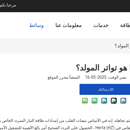
مرحبا بك
طاقة
خدمات
معلومات عنا
وسائط
 المولد؟
 هو تواتر المولد؟
 2025-05-16 المنشأ:
محرر الموقع
رسالتك
ما يتم تجاهله. إنه في الأساس نبضات القلب من إمدادات طاقة التيار المتردد الخاص 
عدد المرات التي يتناوب فيها التيار الكهربائي في الثانية في الثانية. تقاس في Hertz (HZ) ، الحصول على التردد الصحيح أمر بالغ الأهمية 