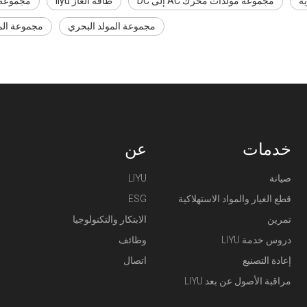
ة
مجموعة مولدات محرك AC إلى DC
طاقة الغاز liyu
مجموعة مول
مجموعة المولد البحري
مجموعة الم
خدمات
عن
صيانة
LIYU
قطع الغيار والمواد الاستهلاكية
ESG
تمرين
الابتكار والتكنولوجيا
دروس خدمة LIYU
وظائف
إعادة التصنيع
اتصال
مراقبة الأصول عن بعد LIYU