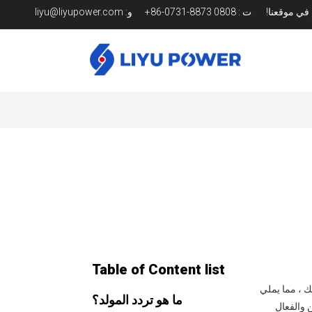
م في موقعنا!
ت
:
0808 8873-0731-86+
و:
liyu@liyupower.com
Table of Content list
بك ، مما يملي
ما هو تردد المولد؟
للتشغيل الآمن والفعال