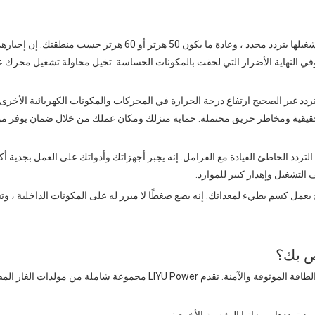
توافق المعدات: القاتل الصامت للأجهزة. تم تصميم أجهزتك بدقة لتشغيلها بتردد محدد ، وعادة ما يكون 50 هرتز أو 60 هرتز حسب
 وفي النهاية الأضرار التي لحقت بالمكونات الحساسة. تخيل محاولة تشغيل محرك عا
لتردد غير الصحيح ارتفاع درجة الحرارة في المحركات والمكونات الكهربائية الأخرى.
 حقيقية ومخاطر حريق محتملة. حماية منزلك ومكان عملك من خلال ضمان يوفر م
لتردد الخاطئ القيادة مع الفرامل. إنه يجبر أجهزاتك وأدواتك على العمل بجدية أكب
 التشغيل وإهدار كبير للموارد.
 يعمل كسم بطيء لمعداتك. إنه يضع ضغطًا لا مبرر له على المكونات الداخلية ، وت
ص بك؟
مع التردد المناسب أمرًا حيويًا لتوليد الطاقة الموثوقة والآمنة. تقدم LIYU Power مجموعة شاملة من