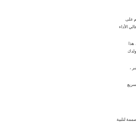
 منطقتك. إن إجبارهم على
لي الأداء
 هذا
ولدك
ر ،
سريع
 مولدات الغاز المصممة لتلبية