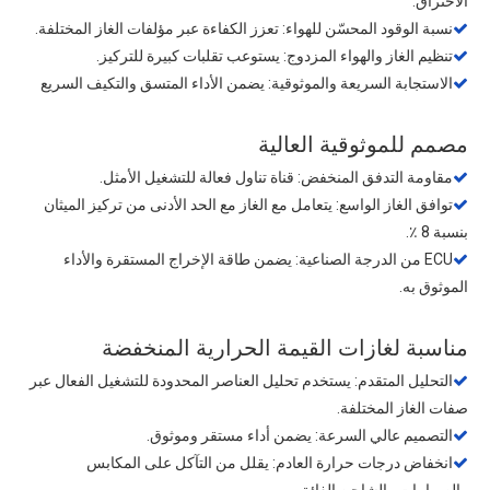
الاحتراق.
نسبة الوقود المحسّن للهواء: تعزز الكفاءة عبر مؤلفات الغاز المختلفة.

تنظيم الغاز والهواء المزدوج: يستوعب تقلبات كبيرة للتركيز.

الاستجابة السريعة والموثوقية: يضمن الأداء المتسق والتكيف السريع

مصمم للموثوقية العالية
مقاومة التدفق المنخفض: قناة تناول فعالة للتشغيل الأمثل.

توافق الغاز الواسع: يتعامل مع الغاز مع الحد الأدنى من تركيز الميثان

بنسبة 8 ٪.
ECU من الدرجة الصناعية: يضمن طاقة الإخراج المستقرة والأداء

الموثوق به.
مناسبة لغازات القيمة الحرارية المنخفضة
التحليل المتقدم: يستخدم تحليل العناصر المحدودة للتشغيل الفعال عبر

صفات الغاز المختلفة.
التصميم عالي السرعة: يضمن أداء مستقر وموثوق.

انخفاض درجات حرارة العادم: يقلل من التآكل على المكابس

والصمامات والشاحن الفائق.