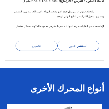
الأبعاد (الطول × العرض × الارتفاع):
7450 × 1700 × 2700 ملم 1}
ملاحظة: ستؤثر عوامل مثل جودة الغاز وضغط الهواء والقيمة الحرارية وبيئة التشغيل
ومستوى تشغيل الأفراد على الناتج النهائي للوحدة.
1}بالنسبة لحجم النقل لمجموعة المولدات، يجب النظر في مجموعة المكونات بشكل منفصل.
استشر خبير
تحميل
أنواع المحرك الأخرى