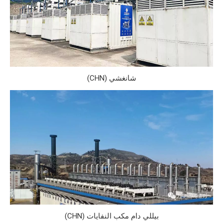
شانغشي (CHN)
بيللي دام مكب النفايات (CHN)