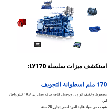
4. الشاحن التوربيني السويسري ABB
1. 170 مم تجويف أسطوانة
3. مولد ستامفورد البريطاني
5. تكنولوجيا التحكم في الدوائر المبتكرة
6. نظام التحكم الرقمي المتقدم
استكشف ميزات سلسلة LY170:
170 ملم اسطوانة التجويف
مضغوط وخفيف الوزن ، وتوصيل كثافة طاقة تصل إلى 18.8 كيلو واط/
لتر.
شيدت من مواد عالية القوة لعمر يتجاوز 25 سنة.