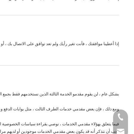
إذا أعطينا موافقتك ، فأنت تغير رأيك ولم تعد توافق على الاتصال بك ، أو 
بشكل عام ، لن يقوم مقدمو الخدمة الثالثة الذين نستخدمهم فقط بجمع المع
ومع ذلك ، فإن بعض مقدمي خدمات الطرف الثالث ، مثل بوابات الدفع ومعا
+86-0731-8873 0
فيما يتعلق بهؤلاء مقدمي الخدمات ، نوصي بقراءة سياسات الخصوصية ال
يجب أن نتذكر أنه قد يكون بعض مقدمي الخدمات موجودين أو لديهم مرافق
liyu@liyupower.c