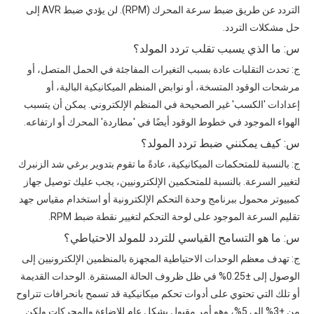
التردد عن طريق ضبط سرعة المحرك (RPM). لن يؤدي ضبط AVR إلى
حل مشكلات التردد.
س: ما الذي يسبب تقلب تردد المولد؟
ج: تحدث التقلبات عادة بسبب التغيرات المفاجئة في الحمل المتصل، أو
مرشحات الوقود المتسخة، أو نوابض المنظم الميكانيكية البالية، أو
إعدادات 'الكسب' غير الصحيحة في المنظم الإلكتروني. يمكن أن يتسبب
الهواء الموجود في خطوط الوقود أيضًا في 'مطاردة' المحرك أو ارتفاعه.
س: كيف يمكنني ضبط تردد المولد؟
ج: بالنسبة للمتحكمات الميكانيكية، عادةً ما تقوم بتدوير برغي شد الزنبرك
لتغيير السرعة. بالنسبة للمتحكمين الإلكترونيين، يجب عليك توصيل جهاز
كمبيوتر محمول ببرنامج وحدة التحكم الإلكترونية أو استخدام مقياس جهد
تقليم السرعة الموجود على لوحة التحكم لتغيير نقطة ضبط RPM.
س: ما هو التسامح القياسي للتردد للمولد الاحتياطي؟
ج: تهدف معظم الوحدات الاحتياطية المجهزة بالمنظمين الإلكترونيين إلى
الوصول إلى ±0.25% في ظل ظروف الحالة المستقرة. الوحدات القديمة
أو تلك التي تحتوي على أدوات تحكم ميكانيكية قد تسمح بانحرافات تتراوح
من ±3% إلى 5%، وهو أمر مقبول بشكل عام للإضاءة والمحركات ولكن