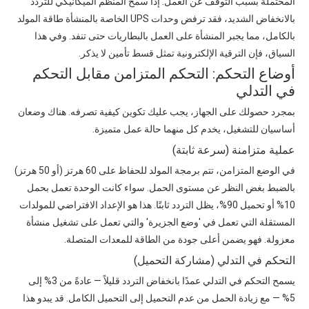
المحتملة بسبب التوقف عن العمل. إذا سمح المنظم الميكانيكي للتردد
بالانخفاض الشديد، فقد ترفض وحدات UPS الخاصة بالمنشأة طاقة المولد
بالكامل، مما يجبر المنشأة على العمل بالبطاريات حتى تنفد. وفي هذا
السياق، فإن الترقية الإلكترونية تمثل قسط تأمين لا يذكر.
أوضاع التحكم: التحكم المتزامن مقابل التحكم
في التدلي
بمجرد حصولك على الجهاز، يجب عليك تكوين كيفية تصرفه. هناك وضعان
أساسيان للتشغيل، يخدم كل منهما حالة عمل متميزة.
عملية متزامنة (سرعة ثابتة)
في الوضع المتزامن، تتم برمجة المولد للحفاظ على 60 هرتز (أو 50 هرتز)
بالضبط بغض النظر عن مستوى الحمل. سواء كانت الوحدة تعمل بحمل
10% أو تحميل 90%، يظل التردد ثابتًا. هذا هو الإعداد الافتراضي للمولدات
المستقلة التي تعمل في 'وضع الجزيرة' والتي تعمل على تشغيل منشأة
معزولة. فهو يضمن أعلى جودة من الطاقة للمعدات المتصلة.
التحكم في التدلي (مشاركة التحميل)
يسمح التحكم في التدلي عمدًا بانخفاض التردد قليلاً — عادةً من 3% إلى
5% — مع زيادة الحمل من عدم التحميل إلى التحميل الكامل. قد يبدو هذا