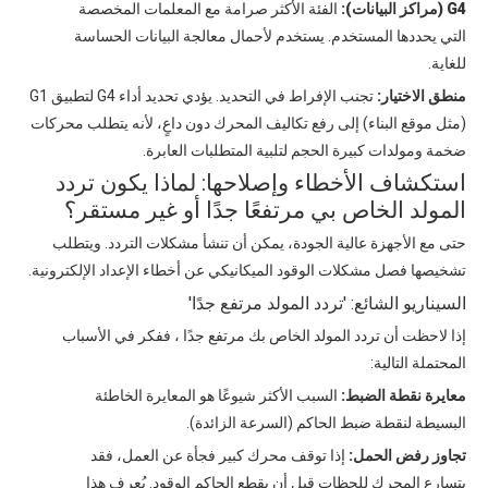
G4 (مراكز البيانات):
الفئة الأكثر صرامة مع المعلمات المخصصة
التي يحددها المستخدم. يستخدم لأحمال معالجة البيانات الحساسة
للغاية.
منطق الاختيار:
تجنب الإفراط في التحديد. يؤدي تحديد أداء G4 لتطبيق G1
(مثل موقع البناء) إلى رفع تكاليف المحرك دون داعٍ، لأنه يتطلب محركات
ضخمة ومولدات كبيرة الحجم لتلبية المتطلبات العابرة.
استكشاف الأخطاء وإصلاحها: لماذا يكون تردد
المولد الخاص بي مرتفعًا جدًا أو غير مستقر؟
حتى مع الأجهزة عالية الجودة، يمكن أن تنشأ مشكلات التردد. ويتطلب
تشخيصها فصل مشكلات الوقود الميكانيكي عن أخطاء الإعداد الإلكترونية.
السيناريو الشائع: 'تردد المولد مرتفع جدًا'
إذا لاحظت أن
تردد المولد الخاص بك مرتفع جدًا
، ففكر في الأسباب
المحتملة التالية:
معايرة نقطة الضبط:
السبب الأكثر شيوعًا هو المعايرة الخاطئة
البسيطة لنقطة ضبط الحاكم (السرعة الزائدة).
تجاوز رفض الحمل:
إذا توقف محرك كبير فجأة عن العمل، فقد
يتسارع المحرك للحظات قبل أن يقطع الحاكم الوقود. يُعرف هذا