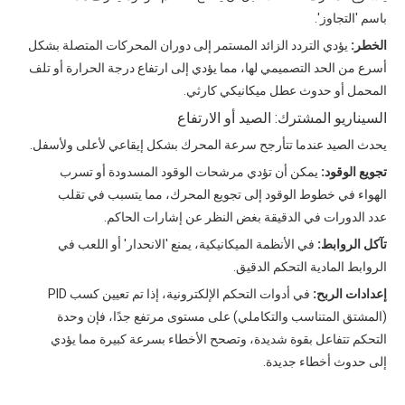
باسم 'التجاوز'.
الخطر:
يؤدي التردد الزائد المستمر إلى دوران المحركات المتصلة بشكل
أسرع من الحد التصميمي لها، مما يؤدي إلى ارتفاع درجة الحرارة أو تلف
المحمل أو حدوث عطل ميكانيكي كارثي.
السيناريو المشترك: الصيد أو الارتفاع
يحدث الصيد عندما تتأرجح سرعة المحرك بشكل إيقاعي لأعلى ولأسفل.
تجويع الوقود:
يمكن أن تؤدي مرشحات الوقود المسدودة أو تسرب
الهواء في خطوط الوقود إلى تجويع المحرك، مما يتسبب في تقلب
عدد الدورات في الدقيقة بغض النظر عن إشارات الحاكم.
تآكل الروابط:
في الأنظمة الميكانيكية، يمنع 'الانحدار' أو اللعب في
الروابط المادية التحكم الدقيق.
إعدادات الربح:
في أدوات التحكم الإلكترونية، إذا تم تعيين كسب PID
(المشتق المتناسب والتكاملي) على مستوى مرتفع جدًا، فإن وحدة
التحكم تتفاعل بقوة شديدة، وتصحح الأخطاء بسرعة كبيرة مما يؤدي
إلى حدوث أخطاء جديدة.