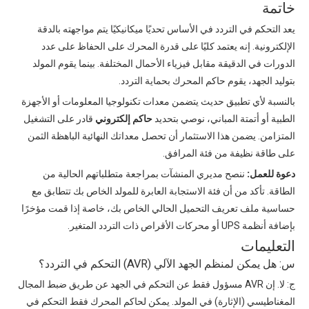
خاتمة
يعد التحكم في التردد في الأساس تحديًا ميكانيكيًا يتم مواجهته بالدقة
الإلكترونية. إنه يعتمد كليًا على قدرة المحرك على الحفاظ على عدد
الدورات في الدقيقة مقابل فيزياء الأحمال المختلفة. بينما يقوم المولد
بتوليد الجهد، يقوم حاكم المحرك بحماية التردد.
بالنسبة لأي تطبيق حديث يتضمن معدات تكنولوجيا المعلومات أو الأجهزة
الطبية أو أتمتة المباني، نوصي بتحديد
حاكم إلكتروني
قادر على التشغيل
المتزامن. يضمن هذا الاستثمار أن تحصل معداتك النهائية الباهظة الثمن
على طاقة نظيفة من فئة المرافق.
دعوة للعمل:
ننصح مديري المنشآت بمراجعة متطلباتهم الحالية من
الطاقة. تأكد من أن فئة الاستجابة العابرة للمولد الخاص بك تتطابق مع
حساسية ملف تعريف التحميل الحالي الخاص بك، خاصة إذا قمت مؤخرًا
بإضافة أنظمة UPS أو محركات الأقراص ذات التردد المتغير.
التعليمات
س: هل يمكن لمنظم الجهد الآلي (AVR) التحكم في التردد؟
ج: لا. إن AVR مسؤول فقط عن التحكم في الجهد عن طريق ضبط المجال
المغناطيسي (الإثارة) في المولد. يمكن لحاكم المحرك فقط التحكم في