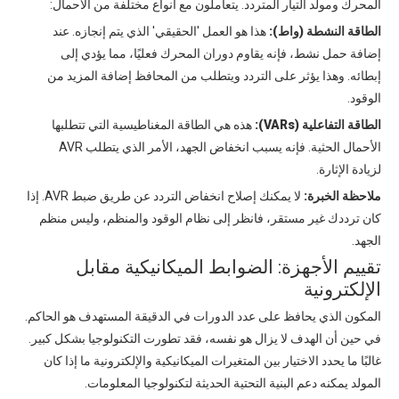
المحرك ومولد التيار المتردد. يتعاملون مع أنواع مختلفة من الأحمال:
الطاقة النشطة (واط):
هذا هو العمل 'الحقيقي' الذي يتم إنجازه. عند
إضافة حمل نشط، فإنه يقاوم دوران المحرك فعليًا، مما يؤدي إلى
إبطائه. وهذا يؤثر على التردد ويتطلب من المحافظ إضافة المزيد من
الوقود.
الطاقة التفاعلية (VARs):
هذه هي الطاقة المغناطيسية التي تتطلبها
الأحمال الحثية. فإنه يسبب انخفاض الجهد، الأمر الذي يتطلب AVR
لزيادة الإثارة.
ملاحظة الخبرة:
لا يمكنك إصلاح انخفاض التردد عن طريق ضبط AVR. إذا
كان ترددك غير مستقر، فانظر إلى نظام الوقود والمنظم، وليس منظم
الجهد.
تقييم الأجهزة: الضوابط الميكانيكية مقابل
الإلكترونية
المكون الذي يحافظ على عدد الدورات في الدقيقة المستهدف هو الحاكم.
في حين أن الهدف لا يزال هو نفسه، فقد تطورت التكنولوجيا بشكل كبير.
غالبًا ما يحدد الاختيار بين المتغيرات الميكانيكية والإلكترونية ما إذا كان
المولد يمكنه دعم البنية التحتية الحديثة لتكنولوجيا المعلومات.