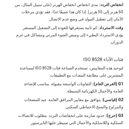
انخفاض التردد:
مدى انخفاض انخفاض الهرتز (على سبيل المثال، من
60 هرتز إلى 55 هرتز). إذا كان هذا عميقًا جدًا، فقد تؤدي مرحلات
الأمان إلى تعطيل المولد في وضع عدم الاتصال.
وقت الاسترداد:
كم ثانية يستغرقها للعودة إلى التشغيل المستقر.
يؤدي الاسترداد البطيء إلى وميض الضوء المرئي ومشاكل في عزم
الدوران.
فئات الأداء ISO 8528
لتوحيد هذه المقاييس، تستخدم الصناعة فئات ISO 8528 لمساعدة
المشترين على مطابقة المعدات مع التطبيقات:
G1 (الغرض العام):
التفاوتات الواسعة مقبولة. مناسب للإضاءة
العامة والأحمال الكهربائية البسيطة.
G2 (قياسي):
يتوافق مع معايير المرافق العامة. جيد للمضخات
والمراوح والنسخ الاحتياطي السكني.
G3 (حرج):
حدود صارمة على انخفاضات التردد. مطلوب للاتصالات
السلكية واللاسلكية والأحمال التي تسيطر عليها الثايرستور.