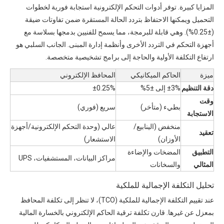
المزايا كبيرة. توفر أدوات التحكم الإلكترونية استجابة فورية لخطوات
التحميل ويمكنها الاحتفاظ بتردد الحالة المستقرة ضمن تفاوتات ضيقة
(±0.25%). وهي قابلة للبرمجة، مما يسمح للفنيين بدمجها بسلاسة مع
أجهزة التحكم في التردد الأخرى
وأنظمة إدارة المبنى. الجانب السلبي هو
ارتفاع التكلفة الأولية والحاجة إلى برامج تشخيصية متخصصة.
ميزة
الحاكم الميكانيكي
المحافظ الإلكتروني
دقة التنظيم
±3% إلى ±5%
±0.25%
وقت
بطيء (متأخر)
سريع (فوري)
الاستجابة
منخفض (الينابيع/
عالي (وحدة التحكم الإلكترونية/أجهزة
تعقيد
الأوزان)
الاستشعار)
التطبيق
المضخات والإضاءة
مراكز البيانات، المستشفيات، UPS
المثالي
والسخانات
تحليل التكلفة الإجمالية للملكية
عند تقييم التكلفة الإجمالية للملكية (TCO)، لا تنظر إلى تكلفة المحافظ
بمعزل عن غيرها. قارن تكلفة ترقية الحاكم الإلكتروني بالخسارة المالية