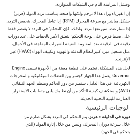
وفشل المزامنة التام في الشبكات المتوازية.
إن الفيزياء وراء هذا لا ترحم ولكنها واضحة. يتناسب تردد المولد (هرتز)
بشكل مباشر مع سرعة المحرك (RPM). إذا تباطأ المحرك، ينخفض ​​التردد.
إذا تسارعت، سيرتفع التردد. ولذلك، فإن 'التحكم' في التردد لا يقتصر فقط
على ضبط قرص على لوحة التحكم؛ يتعلق الأمر بالحفاظ على عدد دورات
دقيقة في الدقيقة ضد المقاومة العنيفة للتغيرات المفاجئة في الأحمال،
مثل تشغيل مبرد كبير لنظام التدفئة والتهوية وتكييف الهواء (HVAC) عبر
الإنترنت.
لحل هذه المشكلة، نعتمد على قطعة معينة من الأجهزة تسمى Engine
Governor. يعمل هذا الجهاز كجسر بين العضلات الميكانيكية والمخرجات
الكهربائية. في هذا الدليل، سنميز بين دور الحاكم ومنظم الجهد التلقائي
(AVR) ونستكشف كيفية التأكد من أن نظامك يلبي متطلبات الاستقرار
الصارمة للبنية التحتية الحديثة.
الوجبات الرئيسية
دورة في الدقيقة = هرتز:
يتم التحكم في التردد بشكل صارم من
خلال سرعة دوران المحرك، وليس من خلال إثارة المولد (الذي
يتحكم في الجهد).