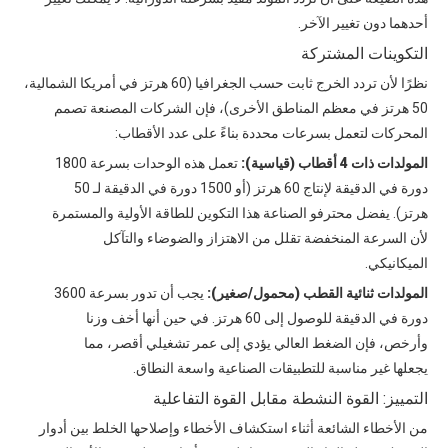
أحدهما دون تغيير الآخر.
التكوينات المشتركة
نظرًا لأن تردد الخرج ثابت حسب الجغرافيا (60 هرتز في أمريكا الشمالية،
50 هرتز في معظم المناطق الأخرى)، فإن الشركات المصنعة تصمم
المحركات لتعمل بسرعات محددة بناءً على عدد الأقطاب:
المولدات ذات 4 أقطاب (قياسية):
تعمل هذه الوحدات بسرعة 1800
دورة في الدقيقة لإنتاج 60 هرتز (أو 1500 دورة في الدقيقة لـ 50
هرتز). يفضل محترفو الصناعة هذا التكوين للطاقة الأولية والمستمرة
لأن السرعة المنخفضة تقلل من الاهتزاز والضوضاء والتآكل
الميكانيكي.
المولدات ثنائية القطب (محمول/صغير):
يجب أن تدور بسرعة 3600
دورة في الدقيقة للوصول إلى 60 هرتز. في حين أنها أخف وزنا
وأرخص، فإن الضغط العالي يؤدي إلى عمر تشغيلي أقصر، مما
يجعلها غير مناسبة للتطبيقات الصناعية واسعة النطاق.
التمييز: القوة النشطة مقابل القوة التفاعلية
من الأخطاء الشائعة أثناء استكشاف الأخطاء وإصلاحها الخلط بين أدوار