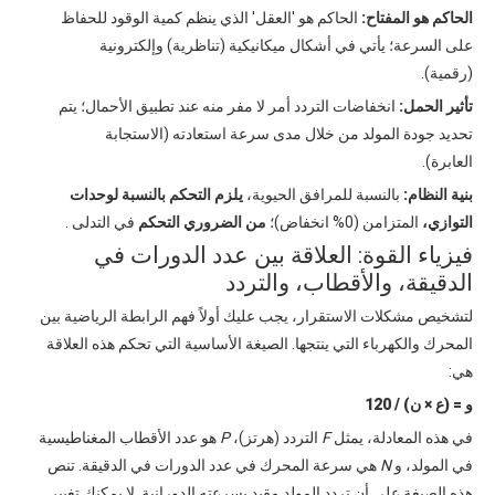
الحاكم هو المفتاح:
الحاكم هو 'العقل' الذي ينظم كمية الوقود للحفاظ
على السرعة؛ يأتي في أشكال ميكانيكية (تناظرية) وإلكترونية
(رقمية).
تأثير الحمل:
انخفاضات التردد أمر لا مفر منه عند تطبيق الأحمال؛ يتم
تحديد جودة المولد من خلال مدى سرعة استعادته (الاستجابة
العابرة).
بنية النظام:
بالنسبة للمرافق الحيوية،
يلزم التحكم بالنسبة لوحدات
التوازي،
المتزامن (0% انخفاض)؛
من الضروري التحكم
في التدلى .
فيزياء القوة: العلاقة بين عدد الدورات في
الدقيقة، والأقطاب، والتردد
لتشخيص مشكلات الاستقرار، يجب عليك أولاً فهم الرابطة الرياضية بين
المحرك والكهرباء التي ينتجها. الصيغة الأساسية التي تحكم هذه العلاقة
هي:
و = (ع × ن) / 120
في هذه المعادلة، يمثل
F
التردد (هرتز)،
P
هو عدد الأقطاب المغناطيسية
في المولد، و
N
هي سرعة المحرك في عدد الدورات في الدقيقة. تنص
هذه الصيغة على أن
تردد المولد
مقيد بسرعته الدورانية. لا يمكنك تغيير