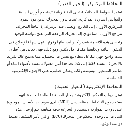
المحافظ الميكانيكية (الخيار القديم)
تعتمد الضوابط الميكانيكية على آلية فيزيائية تستخدم أوزان الذبابة
والنوابض الطاردة المركزية. عندما يدور المحرك، تدفع قوة الطرد
المركزي الأوزان إلى الخارج، وتعمل ضد الزنبرك. إذا تباطأ المحرك،
تتراجع الأوزان، مما يؤدي إلى تحريك الرافعة التي تفتح دواسة الوقود.
وتحظى هذه الأنظمة بتقدير كبير لبساطتها وقوتها. فهي سهلة الإصلاح في
الحقول النائية وتكلفتها مقدمًا أقل بكثير. ومع ذلك، فهي تعاني من 'نطاق
ميت' واسع. فهي تتفاعل ببطء مع تغييرات التحميل، مما يسمح غالبًا للتردد
بالانحراف بنسبة ±3% إلى 5%. يعد هذا أمرًا مقبولًا بالنسبة لأضواء البناء أو
عناصر التسخين البسيطة ولكنه يشكل خطورة على الأجهزة الإلكترونية
الحساسة.
المحافظ الإلكترونية (المعيار الحديث)
تمثل أدوات التحكم الإلكترونية معيار الصناعة للطاقة الحرجة. إنهم
يستخدمون الالتقاط المغناطيسي (MPU) الذي يقوم بعد الأسنان الموجودة
على دولاب الموازنة لاستشعار السرعة بدقة متناهية. يتم إرسال هذه
البيانات إلى وحدة التحكم في المحرك (ECU)، والتي تأمر المشغل بضبط
دواسة الوقود.