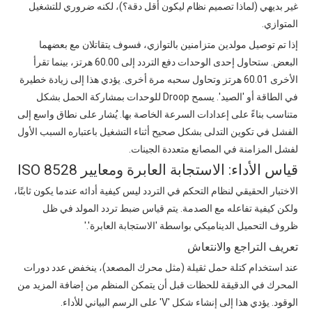
غير بديهي (لماذا تصميم نظام ليكون أقل دقة؟)، لكنه ضروري للتشغيل
المتوازي.
إذا تم توصيل مولدين متزامنين بالتوازي، فسوف يتقاتلان مع بعضهما
البعض. ستحاول إحدى الوحدات دفع التردد إلى 60.00 هرتز، بينما تقرأ
الأخرى 60.01 هرتز وتحاول سحبه مرة أخرى. يؤدي هذا إلى زيادة خطيرة
في الطاقة أو 'الصيد'. يسمح Droop للوحدات بمشاركة الحمل بشكل
متناسب بناءً على إعدادات السرعة الخاصة بها. يُشار على نطاق واسع إلى
الفشل في تكوين التدلى بشكل صحيح أثناء التشغيل باعتباره السبب الأول
لفشل المزامنة في المصانع متعددة الجينات.
قياس الأداء: الاستجابة العابرة ومعايير ISO 8528
الاختبار الحقيقي لنظام التحكم في التردد ليس كيفية أدائه عندما يكون ثابتًا،
ولكن كيفية تفاعله مع الصدمة.
يتم قياس
ضبط تردد المولد في ظل
ظروف التحميل الديناميكي بواسطة 'الاستجابة العابرة'.'
تعريف التراجع والانتعاش
عند استخدام كتلة حمل ثقيلة (مثل محرك المصعد)، ينخفض ​​عدد دورات
المحرك في الدقيقة للحظات قبل أن يتمكن المنظم من إضافة المزيد من
الوقود. يؤدي هذا إلى إنشاء شكل 'V' على الرسم البياني للأداء.