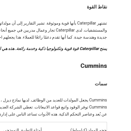
نقاط القوة
تشتهر Caterpillar بأنها قوية وموثوقة. تشير التقارير إ
جديدة وهندسة جيدة. كما أنها تقدم دعمًا رائعًا للعملاء. هذا يجعلهم 
يمنح Caterpillar قوة قوية وتكنولوجيا ذكية وخدمة رائعة. هذه هي الأشياء التي يحتاجها المستخدمون الصناعيون أكثر.
Cummins
سمات
Cummins يجعل المولدات للعديد من الوظائف. لديها نماذج د
عن بُعد وعناصر التحكم الذكية. هذه الأدوات تساعد الناس على إدار
حجم المولد (كيلوواط)
أمثلة التطبيق النموذجي