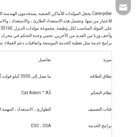
liyu@liyupower.c
Caterpillar يجعل المولدات للأماكن الصعبة. يستخدمون الهند
للاختيار من بينها. وتشمل هذه الاستعداد الطارئ ، والاستعداد ، وال
برامج خدمة مثل تغطية الخدمة الموسعة واتفاقيات دعم العملاء. ت
ميزة
تفاصيل
نطاق الطاقة
ما يصل إلى 3500 كيلو فولت أمبير (CAT 3516E)
نظام التحكم
Cat Adem ™ A5
فئات التصنيف
الطوارئ ، الاستعداد ، المهمة ا
برامج الخدمة
ESC ، CSA