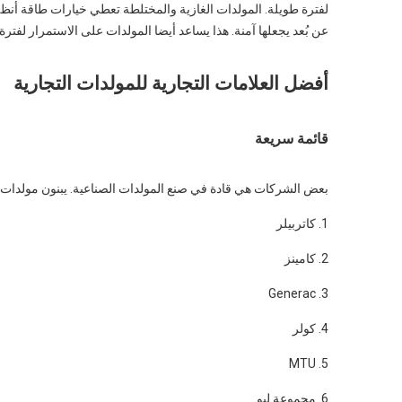
لفترة طويلة. المولدات الغازية والمختلطة تعطي خيارات طاقة أنظف
عن بُعد يجعلها آمنة. هذا يساعد أيضا المولدات على الاستمرار لفترة
أفضل العلامات التجارية للمولدات التجارية
قائمة سريعة
بعض الشركات هي قادة في صنع المولدات الصناعية. يبنون مولدات قوية للوظائف الصعبة. ه
1. كاتربيلر
2. كامينز
3. Generac
4. كولر
5. MTU
6. مجموعة ليو