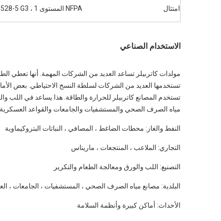
امتثال
NFPA المستوى 1 ، ISO 8528-5 G3
الاستخدام الصناعي
مولدات كاتربيلر تساعد العديد من الشركات المهمة. أنها تعطي الط
تستخدم المصانع كاتربيلر للحرارة والطاقة. هذا يساعد في اللب وال
مياه الصرف الصحي والمستشفيات والجامعات والقواعد العسكرية. تستخدم الأحداث والأماكن
النفط والغاز: محطات الضاغط ، المصافي ، النباتات البتروكيماوية
التجاري: الملاعب ، المنتجعات ، ماريناس
التصنيع: اللب والورق ومعالجة الطعام والتكرير
البلدية: مصانع مياه الصرف الصحي ، المستشفيات ، الجامعات ، ال
الأحداث: أماكن كبيرة وأنظمة السلامة