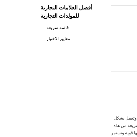
أفضل العلامات التجارية
للمولدات التجارية
قائمة سريعة
معايير الاختيار
كاتربيلر
سمات
الاستخدام الصناعي
نقاط القوة
Cummins
سمات
لدات أقل وقود وتعمل بشكل
الاستخدام الصناعي
سريعة من هذه
نقاط القوة
ها قوية وتستمر