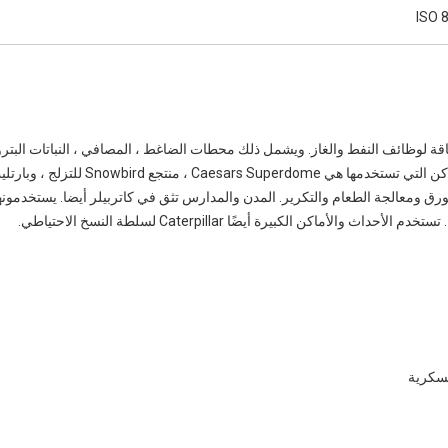
اقة لوظائف النفط والغاز. ويشمل ذلك محطات الضاغط ، المصافي ، النباتات البترو
تستخدمها العديد من الشركات لسلطة النسخ الاحتياطي. بعض الأماكن التي تستخدمها هي
ورق ومعالجة الطعام والتكرير. المدن والمدارس تثق في كاتربيلر أيضا. يستخدمونه
 الكبيرة أيضًا Caterpillar لسلطة النسخ الاحتياطي.
عسكرية