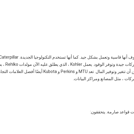
المولدات القوية مع العديد من خيارات ال
ويستخدم الوقود المختلفة. Generac مفيد لأنظمة الطاقة التي يمكن أن تتغير وتوفير المال. تعد MTU و Perkins 
ركات ، مثل المصانع ومراكز البيانات.
ات قواعد صارمة. يتحققون: