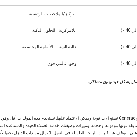
التركيز/الملاحظات الرئيسية
اللامركزية ، الحلول الذكية
عالية السعة ، الأنظمة المخصصة
وجود عالمي قوي
لعمل بشكل جيد ودون مشاكل.
العلامات التجارية الرائدة للمولدات مثل Caterpillar و Cummins و Generac تصنع آلات قوية ويمكن الاعتماد عليها. تستخدم هذه المو
طابقة قوتها ووقودها وحجمها وميزات وظيفتك. خدمة العملاء الجيدة والمساعدة ال
على التوقف عن فترات الراحة الطويلة في العمل. لا تزال مولدات الديزل تحبها لأن