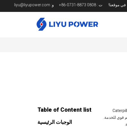
م في موقعنا!
ت
:
0808 8873-0731-86+
و:
liyu@liyupower.com
Table of Content list
Caterpillar ، Cum ،
إلى دعم قوي للخدمة.
الوجبات الرئيسية
.