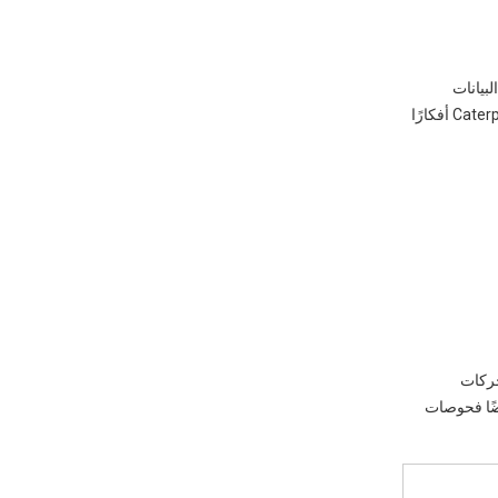
البيانات
والمستشفيات. لدى Caterpillar تجار وعمال مدربين في جميع أنحاء العالم. تساعد برامج الخدمة المولدات على الاستمرار لفترة طويلة. يستخدم Caterpillar أفكارًا
محركات
عد الانبعاثات. تعطي الشركة العديد من خيارات الطاقة. يساعد المتاجر الصغيرة والمصانع الكبيرة. لدى Cummins أيضًا فحوصات