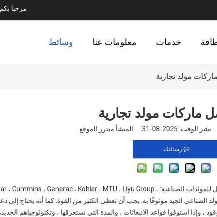
مرحبا بك
طاقة
خدمات
معلومات عنا
وسائط
 2025-08-31 المنشأ:
محرر الموقع
رسالتك
تظهر أحدث التصنيفات أن هذه العلامات التجارية العشرة هي الأفضل للمولدات الصناعية: mins ، Generac ، Kohler ، MTU ، Liyu Group
Perk ، و Siemens. يجب أن يكون المولد الصناعي الجيد موثوقًا به. يجب أن تعطي الكثير من القوة. كما أنه يحتاج 
، وإذا استوفوا قواعد الانبعاثات ، والمدة التي تستغرقها ، وتكنولوجياهم الجديدة