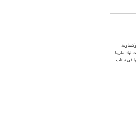
التجارية؟
ما هي ميزات السلامة التي
تتضمنها العلامات التجارية
المولدات العليا؟
كيماوية.
 Caesars Superdome ، منتجع Snowbird للتزلج ، وبارتليت ليك مارينا.
ا في نباتات