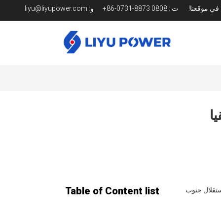
م في موقعنا!
ت
:
0808 8873-0731-86+
و:
liyu@liyupower.com
Table of Content list
ة واستقلال جنوب