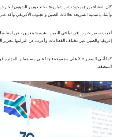
كان العشاء يزرع بوجود تشن شياوونج ، نائب وزير الشؤون الخارجية 
وأشاد بالتنمية السريعة لعلاقات الصين والجنوب الأفريقي وأكد عل
أعرب سفير جنوب إفريقيا في الصين ، شيه شينغوين ، عن امتنانه لدو
إفريقيا والصين عبر مختلف القطاعات وأعرب عن التزامها بتعزيز التبا
كما أثنى السفير Xie على مجموعة yu
المنطقة.