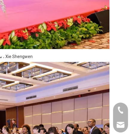
Xie Shengwen ، سفير جنوب إفريقيا إلى الصين ، مخاطبة الحاضرين
+86-0731-8873 0
liyu@liyupower.c