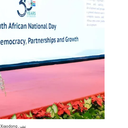
تشن Xiaodong ، نائب وزير الخارجية في الصين ، لإلقاء خطاب