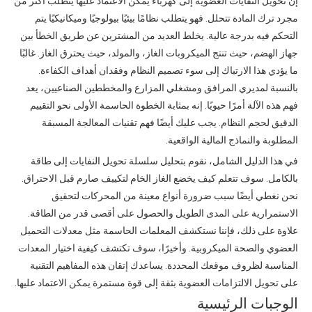
إن تحويل النفايات العضوية إلى كهرباء يمكن الاعتماد عليها يتطلب أكثر من
مجرد ترك المادة تتحلل. فهو يتطلب نظامًا بيئيًا بيولوجيًا وميكانيكيًا يتم
التحكم فيه بدرجة عالية. يخلط العديد من المشترين عن طريق الخطأ بين
جهاز الهضم، حيث تنتج الميكروبات الغاز، والمولد، حيث يحترق الغاز. غالبًا
ما يؤدي هذا الارتباك إلى سوء تصميم النظام وفقدان أهداف الكفاءة.
بالنسبة لمديري المرافق ومشغلي المزارع والمخططين الصناعيين، يعد
فهم هذه الآلة أمرًا حيويًا. إنه بمثابة الخطوة الحاسمة الأولى نحو التقييم
الدقيق لحجم النظام. يجب عليك أيضًا فهم تقنيات المعالجة المسبقة
المطلوبة والنماذج المالية الواقعية.
في هذا الدليل الشامل، نقوم بتحليل سلسلة تحويل النفايات إلى طاقة
بالكامل. سوف تتعلم كيف يخضع الغاز الخام لتكييف صارم قبل الاحتراق.
نحن نغطي أيضًا سبب ضرورة أنواع معينة من المحركات لتحقيق
الاستمرارية على المدى الطويل والحصول على أقصى قدر من الطاقة.
علاوة على ذلك، فإننا نستكشف المعلمات الحاسمة مثل معدلات التحميل
العضوي والصحة الميكروبية. وأخيرًا، سوف تكتشف كيفية اختيار المعدات
المناسبة لظروف موقعك المحددة. يساعدك إتقان هذه المفاهيم التقنية
على تحويل الالتزامات العضوية بثقة إلى قوة مستمرة يمكن الاعتماد عليها.
الوجبات الرئيسية