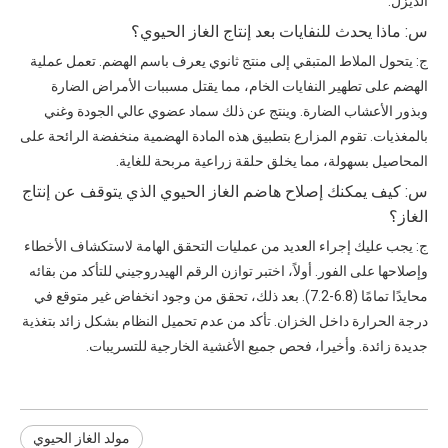
الديزل.
س: ماذا يحدث للنفايات بعد إنتاج الغاز الحيوي؟
ج: يتحول الملاط المتبقي إلى منتج ثانوي يعرف باسم الهضم. تعمل عملية
الهضم على تطهير النفايات الخام، مما يقتل مسببات الأمراض الضارة
وبذور الأعشاب الضارة. وينتج عن ذلك سماد عضوي عالي الجودة وغني
بالمغذيات. تقوم المزارع بتطبيق هذه المادة الهضمية منخفضة الرائحة على
المحاصيل بسهولة، مما يخلق حلقة زراعية مربحة للغاية.
س: كيف يمكنك إصلاح هاضم الغاز الحيوي الذي يتوقف عن إنتاج
الغاز؟
ج: يجب عليك إجراء العديد من عمليات التحقق الهامة لاستكشاف الأخطاء
وإصلاحها على الفور. أولاً، اختبر توازن الرقم الهيدروجيني للتأكد من بقائه
محايدًا تمامًا (6.8-7.2). بعد ذلك، تحقق من وجود انخفاض غير متوقع في
درجة الحرارة داخل الخزان. تأكد من عدم تحميل النظام بشكل زائد بتغذية
جديدة زائدة. وأخيرا، فحص جميع الأغشية الخارجية للتسريبات.
مولد الغاز الحيوي