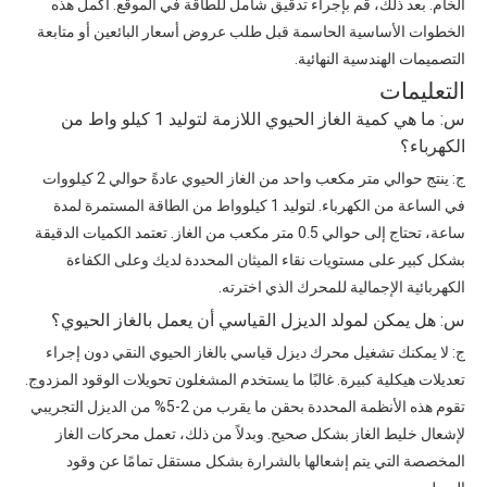
الخام. بعد ذلك، قم بإجراء تدقيق شامل للطاقة في الموقع. أكمل هذه
الخطوات الأساسية الحاسمة قبل طلب عروض أسعار البائعين أو متابعة
التصميمات الهندسية النهائية.
التعليمات
س: ما هي كمية الغاز الحيوي اللازمة لتوليد 1 كيلو واط من
الكهرباء؟
ج: ينتج حوالي متر مكعب واحد من الغاز الحيوي عادةً حوالي 2 كيلووات
في الساعة من الكهرباء. لتوليد 1 كيلوواط من الطاقة المستمرة لمدة
ساعة، تحتاج إلى حوالي 0.5 متر مكعب من الغاز. تعتمد الكميات الدقيقة
بشكل كبير على مستويات نقاء الميثان المحددة لديك وعلى الكفاءة
الكهربائية الإجمالية للمحرك الذي اخترته.
س: هل يمكن لمولد الديزل القياسي أن يعمل بالغاز الحيوي؟
ج: لا يمكنك تشغيل محرك ديزل قياسي بالغاز الحيوي النقي دون إجراء
تعديلات هيكلية كبيرة. غالبًا ما يستخدم المشغلون تحويلات الوقود المزدوج.
تقوم هذه الأنظمة المحددة بحقن ما يقرب من 2-5% من الديزل التجريبي
لإشعال خليط الغاز بشكل صحيح. وبدلاً من ذلك، تعمل محركات الغاز
المخصصة التي يتم إشعالها بالشرارة بشكل مستقل تمامًا عن وقود