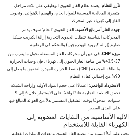
تآزر النظام:
يعتمد نظام الغاز الحيوي الوظيفي على ثلاث مراحل
متميزة: المعالجة المسبقة للمواد الخام، والهضم اللاهوائي، وتحويل
الغاز إلى كهرباء عبر المحرك.
جودة الغاز أمر بالغ الأهمية:
الغاز الحيوي 'الخام' سوف يدمر
المحركات القياسية. تتطلب الجدوى التجارية إزالة الكبريت بشكل
صارم (إزالة كبريتيد الهيدروجين) والتحكم في الرطوبة.
ميزة CHP:
في حين أن محركات الغاز المستقلة تحول ما يقرب من
37-43.5% من طاقة الغاز الحيوي إلى كهرباء، فإن وحدات الحرارة
والطاقة المجمعة (CHP) تلتقط الحرارة المهدرة لتحقيق ما يصل إلى
90% من إجمالي كفاءة النظام.
الاسترداد الواقعي:
اعتمادًا على حجم المواد الأولية وإزاحة الشبكة،
تحقق الأنظمة التجارية عائدًا واقعيًا على الاستثمار خلال 6 إلى 9
سنوات، مدفوعًا بوقت التشغيل المستمر بدلاً من العوائد المبالغ فيها
على المدى القصير.
الآلية الأساسية: من النفايات العضوية إلى
الكهرباء القابلة للاستخدام
يجب علينا أولاً التمييز بين مصنع الغاز الحيوي ومعدات المولدات الفعلية.