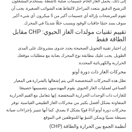
إلى ذلك، يحمل الغاز الخام جسيمات صلبة كاشطة. يستخدم المشغلون
الترشيح الدقيق متعدد المراحل لالتقاط هذه الشوائب الصغيرة. يجب أن
تقوم المرشحات بإزالة أي جسيمات أكبر من 5 ميكرون. أي شيء أكبر
سوف يسد حتمًا حاقنات الوقود ويسبب خللًا شديدًا في المحرك.
تقييم تقنيات مولدات الغاز الحيوي: CHP مقابل
الطاقة فقط
إن اختيار تقنية التحويل الصحيحة يحدد جدوى مشروعك على المدى
الطويل. يجب عليك مطابقة نوع المحرك بعناية مع متطلبات موقعك
الحرارية والكهربائية المحددة.
محركات الغاز ذات دورة أوتو
تظل هذه المحركات المتخصصة التي يتم إشعالها بالشرارة هي المعيار
الصناعي لعمليات الغاز الحيوي. يقوم المهندسون بتصميمها خصيصًا
للغازات ذات الوحدات الحرارية المنخفضة. إنها تتعامل مع القيم الحرارية
المتفاوتة بشكل أفضل بكثير من محركات الغاز الطبيعي القياسية. توفر
محركات دورة أوتو أداءً قويًا بشكل لا يصدق. كما أنها تتميز بإجراءات صيانة
بسيطة نسبيًا ويمكن التنبؤ بها للموظفين في الموقع.
أنظمة الجمع بين الحرارة والطاقة (CHP)