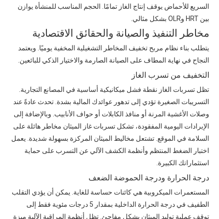
السريع للأحماض يوقف إنتاج الغاز تمامًا. الحجم المناسب للمنشأة يوازن
بين HRT وOLR بشكل مثالي.
مخاطر التنفيذ والصيانة والحقائق الاقتصادية
يتطلب بناء نظام مربح تخفيف المخاطر التشغيلية المخفية يوميًا. ويعتمد
النجاح في نهاية المطاف على الصيانة الصارمة والاختيار الذكي للبائعين.
التخفيف من تسرب الغاز
تظل تسربات الغاز نقطة فشل ميكانيكية أساسية في المصانع التجارية.
التسريبات الصغيرة تؤدي إلى تدهور عوائدك المالية بشدة. تحدث عادةً عند
وصلات الأغشية المرنة أو منافذ الكابلات أو حواف الأنابيب. وبالإضافة إلى
الإيرادات اليومية المفقودة، تشكل تسربات غاز الميثان مخاطر هائلة على
السلامة في الموقع. تشتعل مخاليط الميثان المركزة بسهولة شديدة. يعمل
اختبار الضغط المنتظم وأنظمة الكشف الآلي عن التسرب على حماية
استثماراتك الكبيرة.
درجة الحرارة ودرجة الحموضة الضعف
المستعمرات الميكروبية هي كائنات حساسة للغاية. يمكن أن يؤدي التقلب
الطفيف في درجة الحرارة الداخلية بمقدار 5 درجات مئوية فقط إلى
توقف عملية توليد الميثان بشكل مفاجئ. تظل أنظمة المراقبة الآلية ميزة