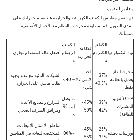
معايير التقييم
قم بتقييم مقاييس الكفاءة الكهربائية والحرارية عند تقييم خياراتك على
المدى الطويل. قم بمطابقة مخرجات النظام مع الأحمال الأساسية
لمنشأتك.
الكفاءة
الكفاءة
الكفاءة
نوع التكنولوجيا
الكهربائي
الإجمالي
أفضل حالة استخدام تجاري
الحرارية
ة
ة
محرك الغاز
الحد
37% -
الشبكات النائية مع عدم وجود
يعمل بالطاقة
الأدنى / لا
~ 40 ٪
43.5%
طلب محلي على الحرارة
فقط
شيء
CHP (التوليد
ما يصل
38% -
45% -
المزارع ومصانع الأغذية
المشترك
إلى 90
42%
50%
ومرافق الصرف الصحي
للطاقة)
٪
مناطق الامتثال للانبعاثات
45% -
25% -
توربينات دقيقة
~80%
المنخفضة للغاية في المناطق
55%
33%