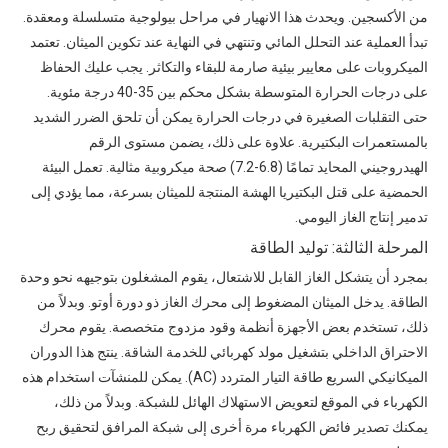
من الأكسجين. ويحدث هذا الانهيار في مراحل بيولوجية متسلسلة ومعقدة.
تبدأ العملية عند التحلل المائي وتنتهي في النهاية عند تكوين الميثان. تعتمد
الميكروبات على معايير بيئية صارمة للبقاء والتكاثر. يجب عليك الحفاظ
على درجات الحرارة المتوسطة بشكل محكم بين 35-40 درجة مئوية.
حتى التقلبات الصغيرة في درجات الحرارة يمكن أن تلحق الضرر الشديد
بالمستعمرات البكتيرية. علاوة على ذلك، يضمن مستوى الرقم
الهيدروجيني المحايد تمامًا (6.8-7.2) صحة ميكروبية مثالية. تعمل البيئة
الحمضية على قتل البكتيريا الهشة المنتجة للميثان بسرعة، مما يؤدي إلى
تدمير إنتاج الغاز اليومي.
المرحلة الثالثة: توليد الطاقة
بمجرد أن يتشكل الغاز القابل للاشتعال، يقوم المشغلون بتوجيهه نحو وحدة
الطاقة. يدخل الميثان المضغوط إلى محرك الغاز ذو دورة أوتو. وبدلاً من
ذلك، تستخدم بعض الأجهزة أنظمة وقود مزدوج متخصصة. يقوم محرك
الاحتراق الداخلي بتشغيل مولد كهربائي للخدمة الشاقة. ينتج هذا الدوران
الميكانيكي السريع طاقة التيار المتردد (AC). يمكن للمنشآت استخدام هذه
الكهرباء في الموقع لتعويض الاستهلاك الهائل للشبكة. وبدلاً من ذلك،
يمكنك تصدير فائض الكهرباء مرة أخرى إلى شبكة المرافق لتحقيق ربح