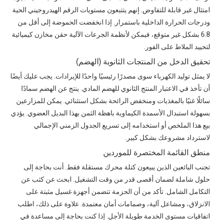
امتثال غير قابلة للتفاوض. إنهم يتتبعون مستويات الرقم الهيدروجيني الحية
ودرجات الحرارة الداخلية باستمرار. إذا انخفضت الحموضة إلى أقل من
6.8 بشكل غير متوقع، فيمكن لأنظمة الجرعات الآلية حقن مخازن كيميائية
لتحييد الملاط على الفور.
تحقيق الدخل من المنتجات الثانوية (الهضم)
لا يمثل توليد الكهرباء سوى مصدرًا رئيسيًا واحدًا للإيرادات. يجب عليك أيضًا
أن تأخذ في الاعتبار المنتج الثانوي للهضم المادي. ينتج عن الهضم سمادًا
سائلًا غنيًا بالمغذيات ومنخفض الرائحة بشكل استثنائي. يمكن للمزارعين
بسهولة استبدال الأسمدة الكيماوية باهظة الثمن بهذا البديل العضوي. يؤدي
بيع هذا الملخص أو استخدامه إلى تسريع الجدول الزمني الإجمالي
لاسترداد مشروعك بشكل كبير.
منطق القائمة المختصرة للموردين
تجنب البائعين الذين يبيعون كتلة محرك مستقلة فقط. أنت بحاجة إلى
حلول شاملة لضمان أقصى قدر من وقت التشغيل. ابحث عن كثب عن
التكامل الشامل. تأكد من أن الحزمة تتضمن أجهزة غسيل مثبتة على
الانزلاق، ومشاعل آلية، وصمامات أمان معتمدة. علاوة على ذلك، اطلب
اتفاقيات مستوى الخدمة طويلة الأجل. إذا كنت بحاجة إلى مساعدة في