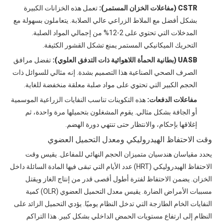
CSTR (مفاعلات الخزان المستمر):
تعمل هذه الخزانات الكبيرة
بشكل أفضل مع الملاط الزراعي عالي الصلابة. يتعاملون بسهولة مع
المدخلات التي تحتوي على 2-12% من إجمالي المواد الصلبة.
التحريك الميكانيكي المستمر يمنع تشكل القشور الكثيفة.
UASB (بطانية الحمأة اللاهوائية ذات التدفق العلوي):
تفضل مرافق
الصرف الصحي الصناعية هذا التصميم بشدة. إنه مثالي للسوائل ذات
الحجم الكبير التي تحتوي على مواد صلبة معلقة منخفضة للغاية.
مفاعلات الدفعات:
هذه التكوينات تناسب النفايات الزراعية الموسمية
أو الجافة بشكل مثالي. يقوم المشغلون بتحميلها مرة واحدة، ثم
إغلاقها بإحكام، والانتظار حتى تنتهي دورة الهضم.
وقت الاحتفاظ الهيدروليكي ومعدل التحميل العضوي
يحدد مقياسان هندسيان متميزان الحجم النهائي للمفاعل. يقيس وقت
الاحتفاظ الهيدروليكي (HRT) عدد الأيام التي تبقى فيها المادة السائلة داخل
الخزان. يضمن الاحتفاظ لفترة أطول أقصى قدر من إنتاج الغاز ويقتل
مسببات الأمراض الضارة. يقيس معدل التحميل العضوي (OLR) كمية
النفايات الخام الطازجة التي تدخل النظام يوميًا. يؤدي التحميل الزائد على
النظام إلى ارتفاع مستويات الحمض الداخلي بشكل كبير. هذا التراكم