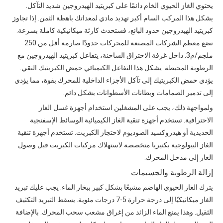
يحتوي الغاز الحيوي الخام دائمًا على كبريتيد الهيدروجين شديد التآكل.
يشكل هذا المركب السام أكبر تهديد مادي لمعداتك باهظة الثمن. إذا تجاوز
كبريتيد الهيدروجين حدود البائع، فستحدث كارثة ميكانيكية كاملة بسرعة.
تضع معظم الشركات المصنعة للمحركات حدودًا صارمة أقل من 250
ملجم/م3. داخل غرفة الاحتراق الساخنة، يتفاعل كبريتيد الهيدروجين مع
الرطوبة المحيطة. يشكل هذا التفاعل الكيميائي حمض الكبريتيك النقي.
يؤدي حمض الكبريتيك إلى تآكل الأجزاء الداخلية للمحرك بقوة، مما يؤدي
إلى تدمير الصمامات وبطانات الأسطوانات بشكل دائم.
ولمواجهة ذلك، يجب على المشغلين استخدام أجهزة غسل الغاز
الاحترافية. تستخدم أجهزة تنقية الغاز الكيميائية الوسائط الإسفنجية
الحديدية أو هيدروكسيد الصوديوم لاحتجاز الكبريت. تستخدم أجهزة تنقية
الغاز البيولوجية بكتيريا متخصصة لاستهلاك مركبات الكبريت قبل وصول
الغاز إلى مدخل المحرك.
إزالة الرطوبة والجسيمات
يترك الغاز الحيوي الهاضم مشبعًا بشكل كبير ببخار الماء. يجب عليك تبريد
الغاز ميكانيكيًا إلى درجة حرارة 5-7 درجات مئوية. يسقط التبريد التكثيف
الثقيل. وهذا يمنع الماء الزائد من إغراق مشعب سحب المحرك. بالإضافة