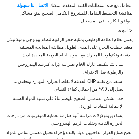
التعامل مع هذه المتطلبات الفنية المعقدة، يمكنك
الاتصال بنا بسهولة
لمناقشة التخطيط الشامل للمشروع. التكامل الصحيح يمنع مشاكل
التوافق الكارثية في المستقبل.
خاتمة
يعمل نظام الطاقة الوظيفي بمثابة حجر الزاوية لنظام بيولوجي وميكانيكي
معقد. يتطلب النجاح على المدى الطويل مطابقة المعالجة المسبقة
الدقيقة وتكنولوجيا المحرك مع المواد الخام اليومية المحددة لديك.
قم دائمًا بتكييف غازك الخام بصرامة لإزالة كبريتيد الهيدروجين
والرطوبة قبل الاحتراق.
استفد من تقنية CHP الحديثة لالتقاط الحرارة المهدرة وتحقيق ما
يصل إلى 90% من إجمالي كفاءة النظام.
حدد الشكل الهندسي الصحيح للهضم بناءً على نسبة المواد الصلبة
الإجمالية للنفايات الواردة.
إنشاء بروتوكولات مراقبة آلية صارمة لحماية الميكروبات من درجات
الحرارة القاتلة وتقلبات الرقم الهيدروجيني.
انصح صناع القرار الداخليين لديك بالبدء بإجراء تحليل معملي شامل للمواد