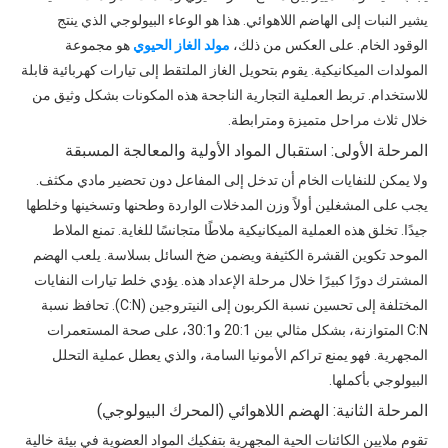
يشير النبات إلى الهاضم اللاهوائي. هذا هو الوعاء البيولوجي الذي ينتج
الوقود الخام. على العكس من ذلك،
مولد الغاز الحيوي
هو مجموعة
المولدات الميكانيكية. يقوم بتحويل الغاز الملتقط إلى تيارات كهربائية قابلة
للاستخدام. تربط العملية التجارية الناجحة هذه المكونات بشكل وثيق من
خلال ثلاث مراحل متميزة ومترابطة.
المرحلة الأولى: استقبال المواد الأولية والمعالجة المسبقة
ولا يمكن للنفايات الخام أن تدخل إلى المفاعل دون تحضير مادي مكثف.
يجب على المشغلين أولاً وزن المدخلات الواردة وطحنها وتسخينها وخلطها
جيدًا. تخلق هذه العملية الميكانيكية ملاطًا متجانسًا للغاية. تمنع الملاط
الموحد تكوين القشرة الكثيفة ويضمن ضخ السائل بسلاسة. يلعب الهضم
المشترك دورًا كبيرًا خلال مرحلة الإعداد هذه. يؤدي خلط تيارات النفايات
المختلفة إلى تحسين نسبة الكربون إلى النيتروجين (C:N). تحافظ نسبة
C:N المتوازنة، بشكل مثالي بين 20:1 و30:1، على صحة المستعمرات
المجهرية. فهو يمنع تراكم الأمونيا السامة، والذي يعطل عملية التحلل
البيولوجي بأكملها.
المرحلة الثانية: الهضم اللاهوائي (المحرك البيولوجي)
تقوم ملايين الكائنات الحية المجهرية بتفكيك المواد العضوية في بيئة خالية