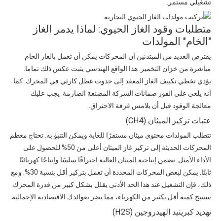
تشغيلي مستمر.
متطلبات وقود الغاز الحيوي: لماذا يدمر الغاز
"الخام" المولدات
يفترض العديد من المبتدئين أن المحركات يمكن أن تعمل بالغاز الخام
مباشرة من خزان التخمير. هذا الواقع الهندسي يثبت عكس ذلك تماما.
يؤدي تخطي تكييف الغاز المعقد إلى حدوث عطل كارثي في ​​المحرك. كما
أنه يلغي على الفور ضمانات الشركة المصنعة الصارمة. يجب عليك
معالجة الوقود قبل أن يلامس غرفة الاحتراق.
عتبات تركيز الميثان (CH4).
تتطلب المولدات محتوى ميثان مستقرًا للغاية ويمكن التنبؤ به. تحتاج معظم
المحركات الحديثة إلى تركيز غاز الميثان أعلى من 50% للحصول على
الأداء الأمثل. تضمن إنتاجية الميثان العالية احتراقًا سلسًا وإنتاجًا كهربائيًا
ثابتًا. يمكن لبعض المحركات المحددة أن تعمل بتركيز أقل بنسبة 30%. ومع
ذلك، فإن التشغيل عند هذا الحد الأدنى يقلل بشكل كبير من قدرة المحرك.
ستنتج كمية أقل بكثير من الكهرباء، مما يضر بعوائدك الاقتصادية الإجمالية.
تهديد كبريتيد الهيدروجين (H2S)