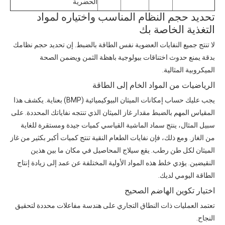
الحضرية
تحديد حجم النظام المناسب واختياره لمواد
التغذية الخاصة بك
لا تنتج جميع النفايات العضوية نفس الطاقة بالضبط. إن تحديد حجم نظامك
بدقة يمنع حدوث اختناقات بيولوجية باهظة الثمن ويضمن الصحة
الميكروبية المثالية.
الرياضيات من المواد الخام إلى الطاقة
يجب عليك حساب إمكانات الميثان البيوكيميائية (BMP) بعناية. يكشف هذا
المقياس المهم بالضبط مقدار غاز الميثان الذي تنتجه نفاياتك المحددة. على
سبيل المثال، ينتج سماد الماشية القياسي كميات جيدة ومستقرة للغاية
من الغاز. ومع ذلك، فإن نفايات الطعام النقية تنتج كميات أكبر بكثير من غاز
الميثان لكل طن رطب. يقع سيلاج المحاصيل في مكان ما بين هذين
النقيضين. يؤدي خلط هذه المواد الأولية المختلفة عن عمد إلى زيادة إنتاج
الطاقة اليومي لديك.
اختيار تكوين الهاضم الصحيح
تعتمد العمليات ذات النطاق التجاري على هندسة مفاعلات محددة لتحقيق
النجاح.