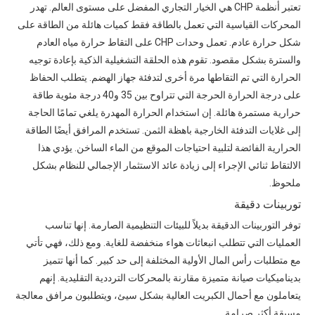
تعتبر أنظمة CHP هي الخيار التجاري المفضل على مستوى العالم. تهدر
المحركات القياسية التي تعمل بالطاقة فقط كميات هائلة من الطاقة على
شكل حرارة عادم. تعمل وحدات CHP على التقاط حرارة مياه العادم
والسترة بشكل مقصود. تقوم هذه الحلقة التشغيلية الذكية بإعادة توجيه
الحرارة التي تم التقاطها مرة أخرى لتدفئة جهاز الهضم. يتطلب الحفاظ
على درجة الحرارة الحرجة التي تتراوح بين 35 و40 درجة مئوية طاقة
حرارية مستمرة هائلة. إن استخدام الحرارة المهدرة يلغي تمامًا الحاجة
إلى غلايات التدفئة الخارجية باهظة الثمن. تستخدم المرافق أيضًا الطاقة
الحرارية الفائضة لتلبية احتياجات الموقع من الماء الساخن. يؤدي هذا
الالتقاط ثنائي الإجراء إلى زيادة عائد الاستثمار الإجمالي للنظام بشكل
ملحوظ.
توربينات دقيقة
توفر التوربينات الدقيقة بديلاً للبيئات التنظيمية الصارمة. إنها تناسب
العمليات التي تتطلب انبعاثات هواء منخفضة للغاية. ومع ذلك، فهي تأتي
مع متطلبات رأس المال الأولية المختلفة إلى حد كبير. كما أنها تتميز
بديناميكيات صيانة متميزة مقارنة بالمحركات الترددية التقليدية. إنهم
يتعاملون مع أحمال الكبريت العالية بشكل سيئ، ويتطلبون مرافق معالجة
مسبقة أكثر صرامة.