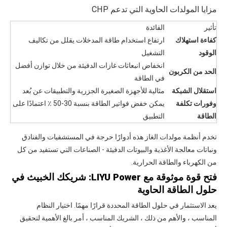
مزايا المولدات الحاوية التي تدعم CHP
تأثير
الفائدة
كفاءة استهلاك
ارتفاع استخدام طاقة المدخلات يقلل من تكاليف
الوقود
التشغيل
انخفاض انبعاثات غازات الدفيئة من خلال توازن أفضل
الحد من الكربون
في الطاقة
استقلال الشبكة
مثالية للأجهزة الصغيرة الجزرية والتطبيقات عن بُعد
وفورات تكلفة
يمكن خفض فواتير الطاقة بنسبة 30-50 ٪ اعتمادًا على
الطاقة
التطبيق
تخدم أنظمة مولدات الغاز هذه أدوارًا حرجة في المستشفيات والفنادق
ونباتات معالجة الأغذية والبيوتات الدفيئة - الصناعات التي تستفيد من كل
من الكهرباء والطاقة الحرارية.
فتح قوة موثوقة مع LIYU Power: شريكك الخبيث في
حلول الطاقة الحاوية
يعد الاستثمار في حلول الطاقة المحددة قرارًا مهمًا. اختيار النظام
المناسب ، والأهم من ذلك ، الشريك المناسب ، أمر بالغ الأهمية لتحقيق