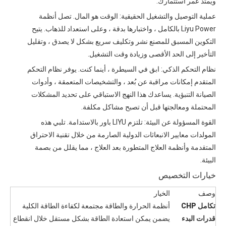
ويمتد عمر استثمارك.
عملية التوصيل والتشغيل الحقيقية: الوقت هو المال. تصل أنظمة
Liyu Power بالكامل ، واختبارها بدقة ، وعلى استعداد للذهاب. يتيح
التكوين المسبق للمصنع نشر وتكليف سريع بشكل لا يصدق ، وتقليل
التأخير إلى الحد الأقصى وزيادة وقت التشغيل.
نظام التحكم الذكي: ابق في السيطرة ، أينما كنت. يوفر نظام التحكم
المتقدم إمكانات مراقبة عن بُعد ، والتشخيصات المتعمقة ، وأدوات
الصيانة التنبؤية. يساعدك هذا النهج الاستباقي على تحديد المشكلات
المحتملة ومعالجتها قبل أن تصبح مشاكل مكلفة.
القوة المسؤولة عن البيئة: تلتزم LIYU باور بالاستدامة. تلبي هذه
المولدات معايير الانبعاثات الدولية الصارمة من خلال تقنية الاحتراق
المتقدمة وأنظمة العلاج المتطورة بعد العلاج ، مما يقلل من بصمة
البيئة.
خيارات التخصيص
وصف
الخيار
تكامل CHP
أنظمة الحرارة والطاقة مجتمعة لكفاءة الطاقة الكلية
قدرات البدء
يضمن يمكن استعادة الطاقة بشكل مستقل خلال انقطاع