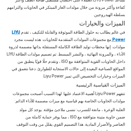
تساعد LIYU Power العملاء على احتضان مستقبل طاقة أنظف وأكثر
كفاءة وأكثر مرونة من خلال مولدات الغاز المبتكر في الحاويات والتزامهم
بسلطة الهيدروجين.
الميزات والخيارات
في عالم يطالب به حلول الطاقة الموثوقة والقابلة للتكيف ، تقدم
LIYU
Power
مع مجموعات المولدات المتقدمة للحاويات. هذه ليست مجرد
مولدات. إنها محطات توليد الطاقة الكاملة المستقلة بذاتها مصممة لذروة
الأداء ، والمرونة النهائية ، والنشر المبسط. تم تصميم مولدات الطاقة LIYU
داخل الحاويات القوية المتوافقة مع ISO ، وتقدم حلًا قويًا ينطبق من
المواقع الصناعية البعيدة إلى حالات الاستجابة للطوارئ. دعنا نتعمق في
الميزات وخيارات التخصيص التي تميز Liyu Power.
الميزات القياسية الرئيسية
تتفهم Liyu Power أهمية الاعتماد عليها. لهذا السبب أصبحت مجموعات
مولدات الحاويات الخاصة بهم قياسية مع ميزات مصممة للأداء الدائم:
العلبة الوعرة ، مانعة للتسرب: ننسى ملاجئ مؤقتة. يوجد كل مولد
ضمن حاوية متينة متوافقة مع ISO ، مما يوفر حماية كاملة من
العناصر والأضرار المادية. هذا التصميم القوي يقلل من وقت التوقف