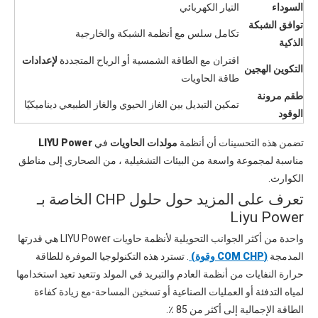
السوداء
التيار الكهربائي
توافق الشبكة
تكامل سلس مع أنظمة الشبكة والخارجية
الذكية
اقتران مع الطاقة الشمسية أو الرياح المتجددة
لإعدادات
التكوين الهجين
طاقة الحاويات
طقم مرونة
تمكين التبديل بين الغاز الحيوي والغاز الطبيعي ديناميكيًا
الوقود
تضمن هذه التحسينات أن أنظمة
مولدات الحاويات
في
LIYU Power
مناسبة لمجموعة واسعة من البيئات التشغيلية ، من الصحارى إلى مناطق
الكوارث.
تعرف على المزيد حول حلول CHP الخاصة بـ
Liyu Power
واحدة من أكثر الجوانب التحويلية لأنظمة حاويات LIYU Power هي قدرتها
المدمجة
(COM CHP وقوة)
. تسترد هذه التكنولوجيا الموفرة للطاقة
حرارة النفايات من أنظمة العادم والتبريد في المولد وتتعيد تعيد استخدامها
لمياه التدفئة أو العمليات الصناعية أو تسخين المساحة-مع زيادة كفاءة
الطاقة الإجمالية إلى أكثر من 85 ٪.