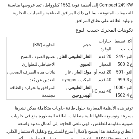
Compact 249 KW إلى أنظمة قوية 1562 كيلوواط ، تعد عروضها مناسبة
للتطبيقات المتنوعة ، بما في ذلك المرافق الصناعية والعمليات التجارية
وتوليد الطاقة على نطاق المرافق.
تكوينات المحرك حسب النوع
اكت
تطبيقا
خيارات
حجم
الحاوية (KW)
ب
ت
الوقود
النو
249-
20 قدم
الغاز الطبيعي الغاز
,
تصنيع الضوء ، النسخ
ع 2
500
المعيار
الحيوي
الاحتياطي للطوارئ
النو
501-
20 قدم أو
مولد الغاز
، غاز
نباتات مياه الصرف الصحي ،
ع 3
999
40 قدم
المكب ، syngas
التعدين عن بُعد
النو
1000-
الغاز الطبيعي
,
المرافق والحرارة والطاقة
40 قدم HC
ع 4
1562
الهيدروجين
مجتمعة
توفر هذه الأنظمة المعيارية حلول طاقة حاويات متكاملة يمكن نشرها
بسرعة وتوسيع نطاقها لتلبية متطلبات الطاقة المتطورة. يقع في حاويات
صوتية مقاومة للطقس ، فهي تلغي الحاجة إلى أعمال مدنية واسعة
النطاق ومكلفة. هذا يسمح بإكمال أسرع للمشروع وتقليل الاستثمار الكلي.