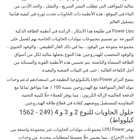
مثالية للمواقف التي تتطلب النشر السريع ، والتنقل ، والحد الأدنى من
البناء في الموقع ، هذه الأنظمة ذات الحاويات تحدث ثورة في كيفية قيامنا
بتشغيل العالم.
Power Liyu في طليعة هذا الابتكار ، الرائدة في أنظمة الطاقة الذكية
الموزعة. تم تصميم مجموعات مولدات الحاويات الخاصة بهم للعمل على
مجموعة متنوعة من الوقود ، بما في ذلك الغاز الطبيعي ، والوقود الحيوي ،
والوقود المخصب للهيدروجين. هذا التنوع يجعلها مثالية لكل من أسواق
الطاقة المنشأة والناشئة. يتم تحسين هذه الأنظمة القوية والمسحّة من
أجل الكفاءة العالية ، حتى في البيئات الصعبة والبعيدة.
يتضح التزام Liyu Power بالتكنولوجيا النظيفة في استعدادهم لدعم وحدات
مولد الغاز المتوافقة مع الهيدروجين بنسبة 100 ٪. هذا يتوافق تمامًا مع
الدفعة العالمية لإزالة الكربون ، مما يوفر للعملاء حلًا للبنية التحتية
المقاومة للمستقبل ووضعهم كقادة في قطاع طاقة الهيدروجين.
حلول الحاويات للنوع 2 و 3 و 4 (249 - 1562
كيلوواط)
توفر LIYU Power مجموعات مولدات الحاويات عبر مجموعة واسعة من
فئات الإخراج ، مما يضمن حلًا مصممًا لمتطلبات محددة. من وحدات