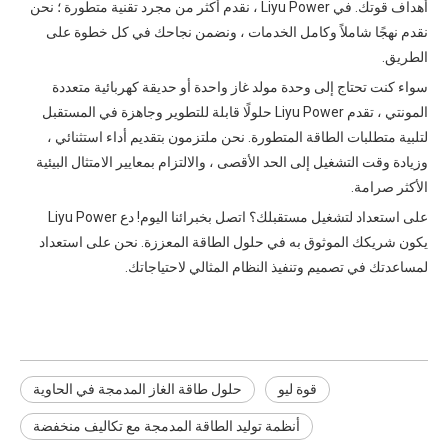
أهداف قوتك. في Liyu Power ، نقدم أكثر من مجرد تقنية متطورة ؛ نحن
نقدم نهجًا شاملاً وكامل الخدمات ، ونضمن نجاحك في كل خطوة على
الطريق.
سواء كنت تحتاج إلى وحدة مولد غاز واحدة أو حديقة كهربائية متعددة
المونتي ، تقدم Liyu Power حلولًا قابلة للتطوير وجاهزة في المستقبل
لتلبية متطلبات الطاقة المتطورة. نحن ملتزمون بتقديم أداء استثنائي ،
وزيادة وقت التشغيل إلى الحد الأقصى ، والالتزام بمعايير الامتثال البيئية
الأكثر صرامة.
على استعداد لتشغيل مستقبلك؟ اتصل بخبرائنا اليوم! دع Liyu Power
يكون شريكك الموثوق به في حلول الطاقة المعززة. نحن على استعداد
لمساعدتك في تصميم وتنفيذ النظام المثالي لاحتياجاتك.
قوة ليو
حلول طاقة الغاز المدمجة في الحاوية
أنظمة توليد الطاقة المدمجة مع تكاليف منخفضة