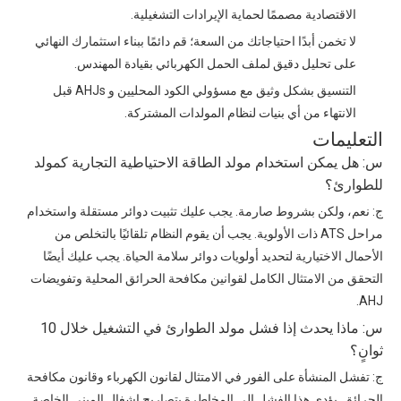
الاقتصادية مصممًا لحماية الإيرادات التشغيلية.
لا تخمن أبدًا احتياجاتك من السعة؛ قم دائمًا ببناء استثمارك النهائي
على تحليل دقيق لملف الحمل الكهربائي بقيادة المهندس.
التنسيق بشكل وثيق مع مسؤولي الكود المحليين و AHJs قبل
الانتهاء من أي بنيات لنظام المولدات المشتركة.
التعليمات
س: هل يمكن استخدام مولد الطاقة الاحتياطية التجارية كمولد
للطوارئ؟
ج: نعم، ولكن بشروط صارمة. يجب عليك تثبيت دوائر مستقلة واستخدام
مراحل ATS ذات الأولوية. يجب أن يقوم النظام تلقائيًا بالتخلص من
الأحمال الاختيارية لتحديد أولويات دوائر سلامة الحياة. يجب عليك أيضًا
التحقق من الامتثال الكامل لقوانين مكافحة الحرائق المحلية وتفويضات
AHJ.
س: ماذا يحدث إذا فشل مولد الطوارئ في التشغيل خلال 10
ثوانٍ؟
ج: تفشل المنشأة على الفور في الامتثال لقانون الكهرباء وقانون مكافحة
الحرائق. يؤدي هذا الفشل إلى المخاطرة بتصاريح إشغال المبنى الخاصة