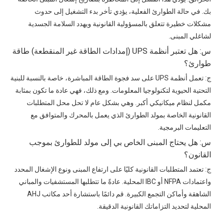
بك. في حالة الطوارئ الفعلية، يؤدي تأخر بدء التشغيل إلى حدوث
مشكلات خطيرة تتعلق بالمسؤولية القانونية ويهدد السلامة الجسدية
لشاغلي المبنى.
س: هل تعتبر أنظمة UPS (إمدادات الطاقة غير المنقطعة) طاقة
طوارئ؟
ج: تعمل أنظمة UPS على سد فجوة الطاقة المباشرة، خاصة بالنسبة للبنية
التحتية الحيوية لتكنولوجيا المعلومات. ومع ذلك، فهي عادة ما تكون بمثابة
مكمل لنظام ميكانيكي أكبر. وهي بشكل عام لا تحل محل المتطلبات
القانونية الخاصة بمولد الطوارئ الذي يعمل بالمحرك والمتوافق مع
التعليمات البرمجية.
س: هل يحتاج المبنى الخاص بي إلى مولد للطوارئ بموجب
القانون؟
ج: تعتمد المتطلبات القانونية كليًا على ارتفاع المبنى ونوع الإشغال المحدد
واعتمادات NFPA أو IBC المحلية. عادةً ما تتطلبها المستشفيات والمباني
الشاهقة وأماكن التجمع الكبيرة. قم دائمًا باستشارة أحد مكاتب AHJ
المحلية لتحديد التزاماتك القانونية الدقيقة.