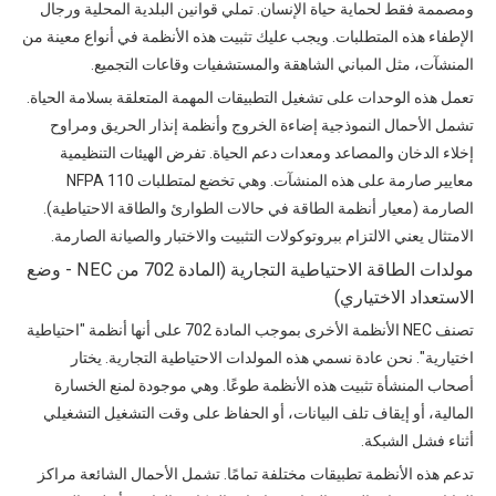
ومصممة فقط لحماية حياة الإنسان. تملي قوانين البلدية المحلية ورجال
الإطفاء هذه المتطلبات. ويجب عليك تثبيت هذه الأنظمة في أنواع معينة من
المنشآت، مثل المباني الشاهقة والمستشفيات وقاعات التجميع.
تعمل هذه الوحدات على تشغيل التطبيقات المهمة المتعلقة بسلامة الحياة.
تشمل الأحمال النموذجية إضاءة الخروج وأنظمة إنذار الحريق ومراوح
إخلاء الدخان والمصاعد ومعدات دعم الحياة. تفرض الهيئات التنظيمية
معايير صارمة على هذه المنشآت. وهي تخضع لمتطلبات NFPA 110
الصارمة (معيار أنظمة الطاقة في حالات الطوارئ والطاقة الاحتياطية).
الامتثال يعني الالتزام ببروتوكولات التثبيت والاختبار والصيانة الصارمة.
مولدات الطاقة الاحتياطية التجارية (المادة 702 من NEC - وضع
الاستعداد الاختياري)
تصنف NEC الأنظمة الأخرى بموجب المادة 702 على أنها أنظمة "احتياطية
اختيارية". نحن عادة نسمي هذه المولدات الاحتياطية التجارية. يختار
أصحاب المنشأة تثبيت هذه الأنظمة طوعًا. وهي موجودة لمنع الخسارة
المالية، أو إيقاف تلف البيانات، أو الحفاظ على وقت التشغيل التشغيلي
أثناء فشل الشبكة.
تدعم هذه الأنظمة تطبيقات مختلفة تمامًا. تشمل الأحمال الشائعة مراكز