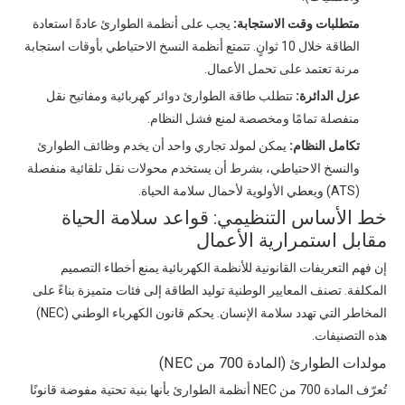
متطلبات وقت الاستجابة:
يجب على أنظمة الطوارئ عادةً استعادة
الطاقة خلال 10 ثوانٍ. تتمتع أنظمة النسخ الاحتياطي بأوقات استجابة
مرنة تعتمد على تحمل الأعمال.
عزل الدائرة:
تتطلب طاقة الطوارئ دوائر كهربائية ومفاتيح نقل
منفصلة تمامًا ومخصصة لمنع فشل النظام.
تكامل النظام:
يمكن لمولد تجاري واحد أن يخدم وظائف الطوارئ
والنسخ الاحتياطي، بشرط أن يستخدم محولات نقل تلقائية منفصلة
(ATS) ويعطي الأولوية لأحمال سلامة الحياة.
خط الأساس التنظيمي: قواعد سلامة الحياة
مقابل استمرارية الأعمال
إن فهم التعريفات القانونية للأنظمة الكهربائية يمنع أخطاء التصميم
المكلفة. تصنف المعايير الوطنية توليد الطاقة إلى فئات متميزة بناءً على
المخاطر التي تهدد سلامة الإنسان. يحكم قانون الكهرباء الوطني (NEC)
هذه التصنيفات.
مولدات الطوارئ (المادة 700 من NEC)
تُعرّف المادة 700 من NEC أنظمة الطوارئ بأنها بنية تحتية مفوضة قانونًا