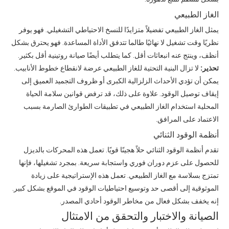
الغاز الطبيعي
يمثل الغاز الطبيعي تفضيلاً متزايدًا للنسخ الاحتياطي التشغيلي. فهو يوفر
نظريًا وقت تشغيل لا نهائيًا طالما تتدفق الأداة المساعدة. فهو يحترق بشكل
أنظف، وينتج عنه انبعاثات أقل. كما يتطلب أيضًا صيانة روتينية أقل بكثير.
تحذير:
لا تزال البنية التحتية للغاز الطبيعي عرضة لانقطاع خطوط الأنابيب.
يمكن أن تؤدي الأحداث الزلزالية الكبرى أو ظروف التجميد العميق إلى
إيقاف توصيل الوقود. علاوة على ذلك، قد ترفض قوانين سلامة الحياة
المحلية استخدام الغاز الطبيعي في تطبيقات الطوارئ الصارمة بسبب
الاعتماد على المرافق.
أنظمة الوقود الثنائي
تقدم أنظمة الوقود الثنائي حلاً هجينًا قويًا. تعمل هذه المحركات بالديزل
للحصول على عزم دوران فوري واستجابة سريعة. بمجرد تشغيلها، فإنها
تمتزج بسلاسة مع الغاز الطبيعي. تعمل هذه الإستراتيجية على زيادة
الموثوقية إلى أقصى حد وتوسيع احتياطيات الوقود في الموقع بشكل كبير.
إنه يخفف بشكل فعال من مخاطر الوقود أحادي المصدر.
الصيانة والاختبار والتحقق من الامتثال