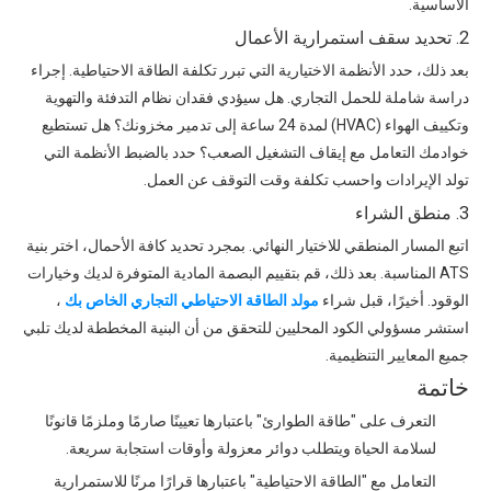
الأساسية.
2. تحديد سقف استمرارية الأعمال
بعد ذلك، حدد الأنظمة الاختيارية التي تبرر تكلفة الطاقة الاحتياطية. إجراء
دراسة شاملة للحمل التجاري. هل سيؤدي فقدان نظام التدفئة والتهوية
وتكييف الهواء (HVAC) لمدة 24 ساعة إلى تدمير مخزونك؟ هل تستطيع
خوادمك التعامل مع إيقاف التشغيل الصعب؟ حدد بالضبط الأنظمة التي
تولد الإيرادات واحسب تكلفة وقت التوقف عن العمل.
3. منطق الشراء
اتبع المسار المنطقي للاختيار النهائي. بمجرد تحديد كافة الأحمال، اختر بنية
ATS المناسبة. بعد ذلك، قم بتقييم البصمة المادية المتوفرة لديك وخيارات
الوقود. أخيرًا، قبل شراء
مولد الطاقة الاحتياطي التجاري الخاص بك
،
استشر مسؤولي الكود المحليين للتحقق من أن البنية المخططة لديك تلبي
جميع المعايير التنظيمية.
خاتمة
التعرف على "طاقة الطوارئ" باعتبارها تعيينًا صارمًا وملزمًا قانونًا
لسلامة الحياة ويتطلب دوائر معزولة وأوقات استجابة سريعة.
التعامل مع "الطاقة الاحتياطية" باعتبارها قرارًا مرنًا للاستمرارية