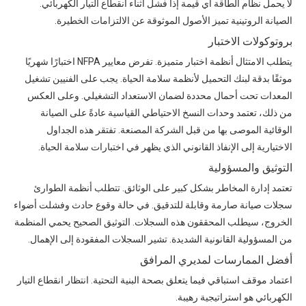
لا يحمل نظام الطاقة أي قيمة إذا فشل أثناء انقطاع التيار الكهربائي.
الصيانة الروتينية تميز الأصول الموثوقة عن الالتزامات الخطيرة.
بروتوكولات الاختبار
يتطلب الامتثال أنظمة اختبار متميزة. تفرض معايير NFPA اختبارًا شهريًا
موثقًا بدقة لبنك التحميل لأنظمة سلامة الحياة. يجب على الفنيين تشغيل
المعدات تحت أحمال محددة لضمان الاستعداد التشغيلي. وعلى العكس
من ذلك، تعتمد وحدات النسخ الاحتياطي القياسية عادةً على الصيانة
الوقائية الموصى بها من قبل الشركة المصنعة. تفتقر هذه الجداول
الاختيارية إلى الإنفاذ القانوني الذي يظهر في اختبارات سلامة الحياة.
التوثيق والمسؤولية
تعتمد إدارة المخاطر بشكل كبير على الوثائق. تتطلب أنظمة الطوارئ
سجلات صيانة صارمة وقابلة للتدقيق. في حالة وقوع حادث وفشلت أضواء
الخروج، سيطلب المحققون هذه السجلات. التوثيق الصحيح يحمي المنظمة
من المسؤولية القانونية الشديدة. تشير السجلات المفقودة إلى الإهمال.
أفضل الممارسات لمديري المرافق
اعتماد موقف استباقي فيما يتعلق بصحة البنية التحتية. انتظار انقطاع التيار
الكهربائي هو استراتيجية رهيبة.