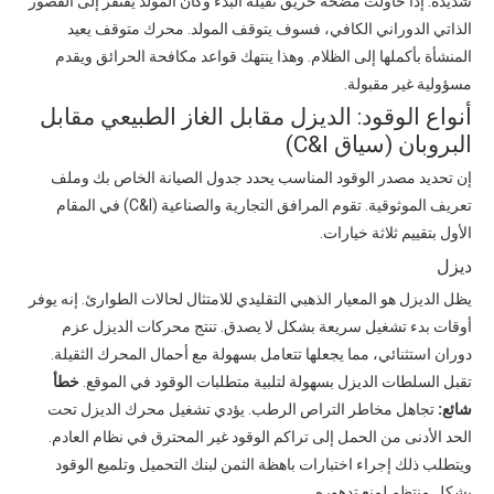
شديدة. إذا حاولت مضخة حريق ثقيلة البدء وكان المولد يفتقر إلى القصور
الذاتي الدوراني الكافي، فسوف يتوقف المولد. محرك متوقف يعيد
المنشأة بأكملها إلى الظلام. وهذا ينتهك قواعد مكافحة الحرائق ويقدم
مسؤولية غير مقبولة.
أنواع الوقود: الديزل مقابل الغاز الطبيعي مقابل
البروبان (سياق C&I)
إن تحديد مصدر الوقود المناسب يحدد جدول الصيانة الخاص بك وملف
تعريف الموثوقية. تقوم المرافق التجارية والصناعية (C&I) في المقام
الأول بتقييم ثلاثة خيارات.
ديزل
يظل الديزل هو المعيار الذهبي التقليدي للامتثال لحالات الطوارئ. إنه يوفر
أوقات بدء تشغيل سريعة بشكل لا يصدق. تنتج محركات الديزل عزم
دوران استثنائي، مما يجعلها تتعامل بسهولة مع أحمال المحرك الثقيلة.
تقبل السلطات الديزل بسهولة لتلبية متطلبات الوقود في الموقع.
خطأ
شائع:
تجاهل مخاطر التراص الرطب. يؤدي تشغيل محرك الديزل تحت
الحد الأدنى من الحمل إلى تراكم الوقود غير المحترق في نظام العادم.
ويتطلب ذلك إجراء اختبارات باهظة الثمن لبنك التحميل وتلميع الوقود
بشكل منتظم لمنع تدهوره.