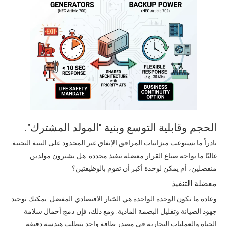
الحجم وقابلية التوسع وبنية "المولد المشترك".
نادراً ما تستوعب ميزانيات المرافق الإنفاق غير المحدود على البنية التحتية.
غالبًا ما يواجه صناع القرار معضلة تنفيذ محددة. هل يشترون مولدين
منفصلين، أم يمكن لوحدة أكبر أن تقوم بالوظيفتين؟
معضلة التنفيذ
وعادة ما تكون الوحدة الواحدة هي الخيار الاقتصادي المفضل. يمكنك توحيد
جهود الصيانة وتقليل البصمة المادية. ومع ذلك، فإن دمج أحمال سلامة
الحياة والعمليات التجارية في مصدر طاقة واحد يتطلب هندسة دقيقة.