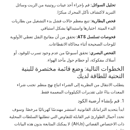
تحليل السوائل:
قم بإجراء أخذ عينات روتينية من الزيت وسائل
التبريد لاكتشاف تآكل المحرك مبكرًا.
فحص البطارية:
تنبع معظم حالات فشل بدء التشغيل من بطاريات
البدء الميتة. اختبارها واستبدالها بشكل استباقي.
فحوصات تسلسل ATS:
تحقق من أن مفاتيح النقل تعطي الأولوية
للوحات الصحيحة أثناء محاكاة الانقطاعات.
الفحص البصري:
تحقق أسبوعيًا من عدم وجود تسرب للوقود، أو
أسلاك مفكوكة، أو حطام حول مآخذ الهواء.
الخطوات التالية: وضع قائمة مختصرة للبنية
التحتية للطاقة لديك
يتطلب الانتقال من النظرية إلى الشراء اتباع نهج منظم. تجنب شراء
المعدات بناءً على تقديرات الكيلووات المعممة فقط.
1. قم بإنشاء أرضية الكود
ابدأ بتحديد التزاماتك القانونية. استشر مهندسًا كهربائيًا مرخصًا. وسوف
تحدد أحمال الطوارئ غير القابلة للتفاوض التي تتطلبها السلطات المحلية
ذات الاختصاص القضائي (AHJs). لا يمكنك المتابعة بدون هذه البيانات