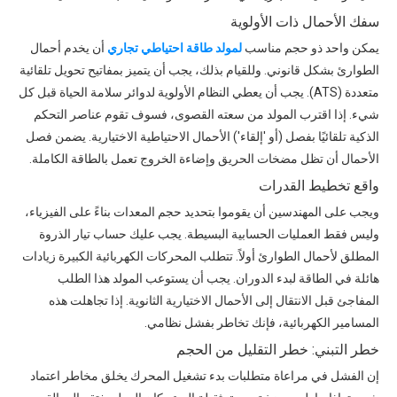
سفك الأحمال ذات الأولوية
يمكن واحد ذو حجم مناسب
لمولد طاقة احتياطي تجاري
أن يخدم أحمال
الطوارئ بشكل قانوني. وللقيام بذلك، يجب أن يتميز بمفاتيح تحويل تلقائية
متعددة (ATS). يجب أن يعطي النظام الأولوية لدوائر سلامة الحياة قبل كل
شيء. إذا اقترب المولد من سعته القصوى، فسوف تقوم عناصر التحكم
الذكية تلقائيًا بفصل (أو 'إلقاء') الأحمال الاحتياطية الاختيارية. يضمن فصل
الأحمال أن تظل مضخات الحريق وإضاءة الخروج تعمل بالطاقة الكاملة.
واقع تخطيط القدرات
ويجب على المهندسين أن يقوموا بتحديد حجم المعدات بناءً على الفيزياء،
وليس فقط العمليات الحسابية البسيطة. يجب عليك حساب تيار الذروة
المطلق لأحمال الطوارئ أولاً. تتطلب المحركات الكهربائية الكبيرة زيادات
هائلة في الطاقة لبدء الدوران. يجب أن يستوعب المولد هذا الطلب
المفاجئ قبل الانتقال إلى الأحمال الاختيارية الثانوية. إذا تجاهلت هذه
المسامير الكهربائية، فإنك تخاطر بفشل نظامي.
خطر التبني: خطر التقليل من الحجم
إن الفشل في مراعاة متطلبات بدء تشغيل المحرك يخلق مخاطر اعتماد