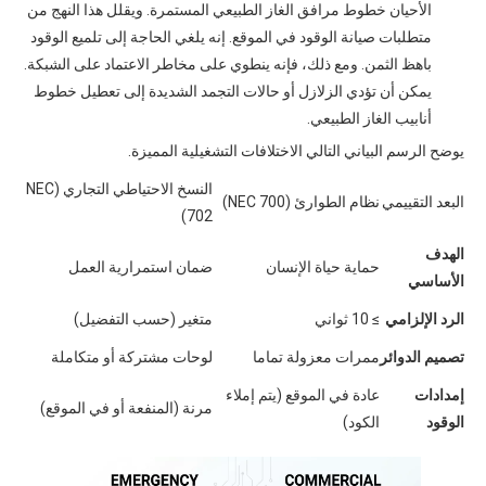
الأحيان خطوط مرافق الغاز الطبيعي المستمرة. ويقلل هذا النهج من
متطلبات صيانة الوقود في الموقع. إنه يلغي الحاجة إلى تلميع الوقود
باهظ الثمن. ومع ذلك، فإنه ينطوي على مخاطر الاعتماد على الشبكة.
يمكن أن تؤدي الزلازل أو حالات التجمد الشديدة إلى تعطيل خطوط
أنابيب الغاز الطبيعي.
يوضح الرسم البياني التالي الاختلافات التشغيلية المميزة.
النسخ الاحتياطي التجاري (NEC
البعد التقييمي
نظام الطوارئ (NEC 700)
702)
الهدف
حماية حياة الإنسان
ضمان استمرارية العمل
الأساسي
الرد الإلزامي
≥ 10 ثواني
متغير (حسب التفضيل)
تصميم الدوائر
ممرات معزولة تماما
لوحات مشتركة أو متكاملة
إمدادات
عادة في الموقع (يتم إملاء
مرنة (المنفعة أو في الموقع)
الوقود
الكود)