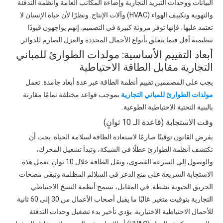
البيانات ووحدات التبريد التجارية وإضاءة المكاتب العامة وأنظمة التدفئة
والتهوية وتكييف الهواء (HVAC) وآلات الإنتاج. ونظرًا لأن حياة الإنسان لا
تعتمد عليها، فإنها توفر مرونة كبيرة في التصميم. إنهم يواجهون قيودًا
تنظيمية أقل فيما يتعلق بأنواع الأحمال المحددة والعزل الصارم للدوائر.
أبعاد التقييم الأساسية: مولدات الطوارئ للمباني
التجارية مقابل الطاقة الاحتياطية
يجب على المصممين تقييم أنظمة الطاقة عبر عدة أبعاد جامدة. تعمل
مولدات الطوارئ للمباني التجارية
بموجب قواعد مختلفة تمامًا مقارنة
بالبنية التحتية الاحتياطية الطوعية.
وقت الاستجابة (قاعدة الـ 10 ثوانٍ)
يفرض القانون توقيتًا صارمًا لاستعادة الطاقة لسلامة الحياة. يجب أن
تكتشف أنظمة الطوارئ عطلًا في الشبكة، وتبدأ تشغيل المحرك،
والوصول إلى السرعة القصوى، ونقل الطاقة خلال 10 ثوانٍ. تعمل هذه
الاستجابة السريعة على منع الذعر في السلالم المظلمة وتبقي مضخات
الحريق الحيوية نشطة. في المقابل، تسمح أنظمة النسخ الاحتياطي
التجارية بتوقيت متغير. غالبًا ما يقبل أصحاب الأعمال من 30 إلى 60 ثانية
للأحمال الاحتياطية الاختيارية. يؤدي تأخير بدء تشغيل وحدات التدفئة