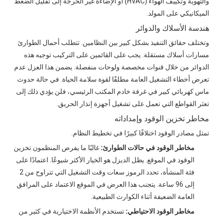
والتهوية وتكييف الهواء (HVAC) أو الإضاءة غير الحرجة إلى تقليل الضغط
الميكانيكي على المولد.
هندسة الأسلاك والدوائر
وتختلف حقائق التنفيذ بشكل كبير بين النظامين. تتطلب أحمال الطوارئ
مسارات أسلاك مستقلة. يجب على القائمين على التركيب توجيه هذه
الدوائر من خلال قنوات مخصصة ولوحات منفصلة. يضمن هذا العزل عدم
تعرض أخطاء التشغيل العامة مطلقًا لقوة سلامة الحياة. في حالة حدوث
ماس كهربائي كبير في غرفة خادم المكتب الرئيسي، فلن يؤدي ذلك إلى
تعثر القواطع التي تعمل على تشغيل أجهزة إنذار الحريق.
مخاطر تخزين الوقود وإمداداته
تمثل مصادر الوقود اختلافًا كبيرًا في تخطيط النظام.
مخاطر الوقود في حالات الطوارئ:
غالبًا ما يفرض المنظمون تخزين
الوقود في الموقع. يظل الديزل هو الخيار الأكثر شيوعًا. اعتمادًا على
فئة المنشأة، تحدد الرموز سعات وقت التشغيل التي تتراوح من 2
إلى 96 ساعة. يتجنب هذا العرض في الموقع الاعتماد على المرافق
العامة الضعيفة أثناء الكوارث الطبيعية.
مخاطر الوقود الاحتياطي:
تستخدم الأنظمة الاختيارية في كثير من