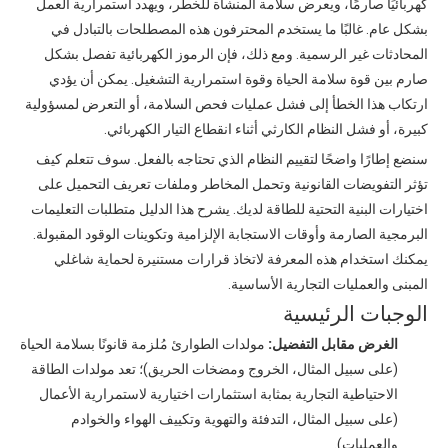
كهربائيًا صارمًا، ويعرض سلامة المنشأة للخطر، ويهدد استمرارية العمل
بشكل عام. غالبًا ما يستخدم المحترفون هذه المصطلحات بالتبادل في
المحادثات غير الرسمية. ومع ذلك، فإن الرموز الكهربائية تفصل بشكل
صارم بين قوة سلامة الحياة وقوة استمرارية التشغيل. يمكن أن يؤدي
ارتكاب هذا الخطأ إلى فشل عمليات فحص السلامة، أو التعرض لمسؤولية
كبيرة، أو فشل النظام الكارثي أثناء انقطاع التيار الكهربائي.
سنضع إطارًا واضحًا لتقييم النظام الذي تحتاجه بالفعل. سوف تتعلم كيف
تؤثر التفويضات القانونية وتحمل المخاطر وملفات تعريف التحميل على
اختيارات البنية التحتية للطاقة لديك. يشرح هذا الدليل متطلبات التعليمات
البرمجية الصارمة وأوقات الاستجابة الإلزامية وتكوينات الوقود المقبولة.
يمكنك استخدام هذه المعرفة لاتخاذ قرارات مستنيرة لحماية شاغلي
المبنى والعمليات التجارية الأساسية.
الوجبات الرئيسية
الغرض مقابل التفضيل:
مولدات الطوارئ مُلزمة قانونًا بسلامة الحياة
(على سبيل المثال، الخروج ومضخات الحريق)؛ تعد مولدات الطاقة
الاحتياطية التجارية بمثابة استثمارات اختيارية لاستمرارية الأعمال
(على سبيل المثال، التدفئة والتهوية وتكييف الهواء والخوادم
والعمليات).